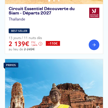
Circuit Essentiel Découverte du
Siam - Départs
2027
Thaïlande
BEST SELLER
13 jours / 11 nuits dès
2 139€
TTC
-110€
/ pers.
au lieu de
2 249€
PRIMOS