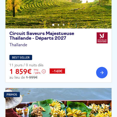
Circuit Saveurs Majestueuse
Thaïlande - Départs
2027
Thaïlande
BEST SELLER
11 jours / 9 nuits dès
1 859€
TTC
-140€
/ pers.
au lieu de
1 999€
PRIMOS