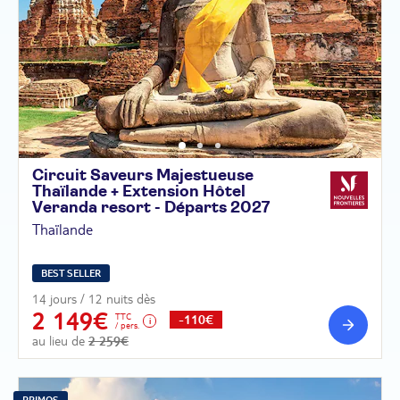
Circuit Saveurs Majestueuse
Thaïlande + Extension Hôtel
Veranda resort - Départs
2027
Thaïlande
BEST SELLER
14 jours / 12 nuits dès
2 149€
TTC
-110€
/ pers.
au lieu de
2 259€
PRIMOS