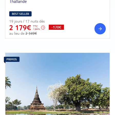
Thaïlande
BEST SELLER
19 jours / 17 nuits dès
2 179€
TTC
-170€
/ pers.
au lieu de
2 349€
PRIMOS