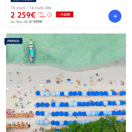
16 jours / 14 nuits dès
2 259€
TTC
-140€
/ pers.
au lieu de
2 399€
PRIMOS