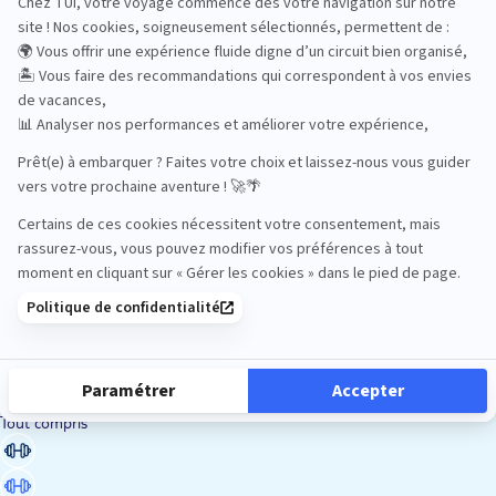
Road Trips
Safari
Sénior
Tennis
Tout compris