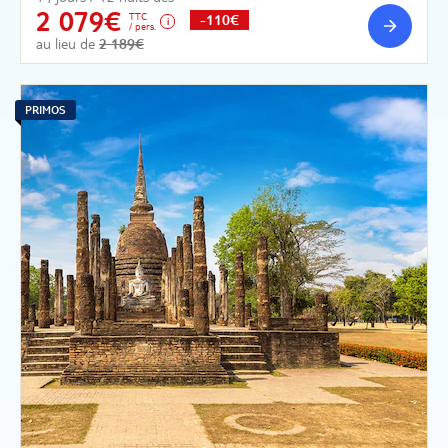
2 079€
TTC
-110€
/ pers.
au lieu de
2 189€
PRIMOS