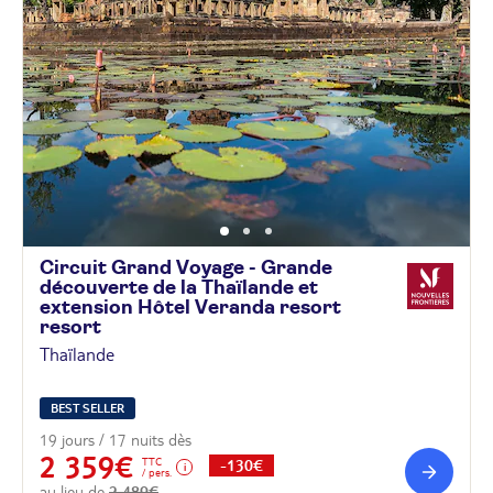
Circuit Grand Voyage - Grande
découverte de la Thaïlande et
extension Hôtel Veranda resort
resort
Thaïlande
BEST SELLER
19 jours / 17 nuits dès
2 359€
TTC
-130€
/ pers.
au lieu de
2 489€