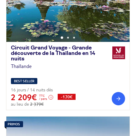
Circuit Grand Voyage - Grande
découverte de la Thaïlande en 14
nuits
Thaïlande
BEST SELLER
16 jours / 14 nuits dès
2 209€
TTC
-170€
/ pers.
au lieu de
2 379€
PRIMOS