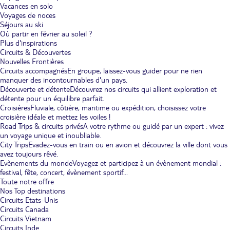
Vacances en solo
Voyages de noces
Séjours au ski
Où partir en février au soleil ?
Plus d'inspirations
Circuits & Découvertes
Nouvelles Frontières
Circuits accompagnés
En groupe, laissez-vous guider pour ne rien
manquer des incontournables d'un pays.
Découverte et détente
Découvrez nos circuits qui allient exploration et
détente pour un équilibre parfait.
Croisières
Fluviale, côtière, maritime ou expédition, choisissez votre
croisière idéale et mettez les voiles !
Road Trips & circuits privés
A votre rythme ou guidé par un expert : vivez
un voyage unique et inoubliable.
City Trips
Evadez-vous en train ou en avion et découvrez la ville dont vous
avez toujours rêvé.
Evènements du monde
Voyagez et participez à un évènement mondial :
festival, fête, concert, évènement sportif...
Toute notre offre
Nos Top destinations
Circuits Etats-Unis
Circuits Canada
Circuits Vietnam
Circuits Inde