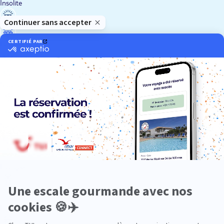
Insolite
Luxe
Nature
Neige
Plongée
Premium