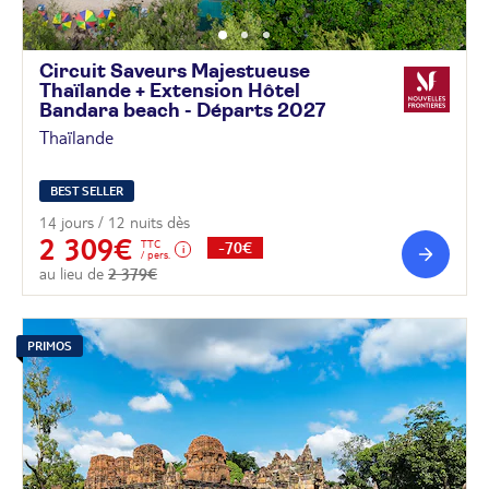
Circuit Saveurs Majestueuse
Thaïlande + Extension Hôtel
Bandara beach - Départs
2027
Thaïlande
BEST SELLER
14 jours / 12 nuits dès
2 309€
TTC
-70€
/ pers.
au lieu de
2 379€
PRIMOS