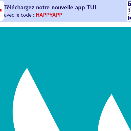
Téléchargez notre nouvelle
app TUI
Et profitez de
30€ offerts*
sur votre
prochain
voyage !
avec le code :
HAPPYAPP