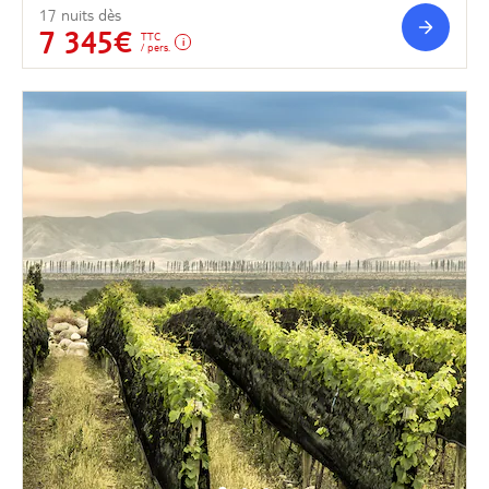
17 nuits dès
7 345€
TTC
/ pers.