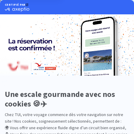
Insolite
Luxe
Nature
Neige
Plongée
Premium