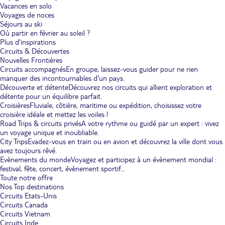
Vacances en solo
Voyages de noces
Séjours au ski
Où partir en février au soleil ?
Plus d'inspirations
Circuits & Découvertes
Nouvelles Frontières
Circuits accompagnés
En groupe, laissez-vous guider pour ne rien
manquer des incontournables d'un pays.
Découverte et détente
Découvrez nos circuits qui allient exploration et
détente pour un équilibre parfait.
Croisières
Fluviale, côtière, maritime ou expédition, choisissez votre
croisière idéale et mettez les voiles !
Road Trips & circuits privés
A votre rythme ou guidé par un expert : vivez
un voyage unique et inoubliable.
City Trips
Evadez-vous en train ou en avion et découvrez la ville dont vous
avez toujours rêvé.
Evènements du monde
Voyagez et participez à un évènement mondial :
festival, fête, concert, évènement sportif...
Toute notre offre
Nos Top destinations
Circuits Etats-Unis
Circuits Canada
Circuits Vietnam
Circuits Inde