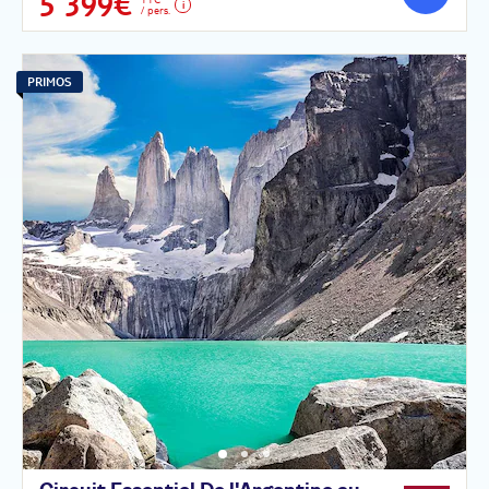
5 399€
/ pers.
PRIMOS