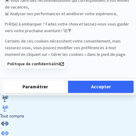
Road Trips
Safari
Sénior
Tennis
Tout compris