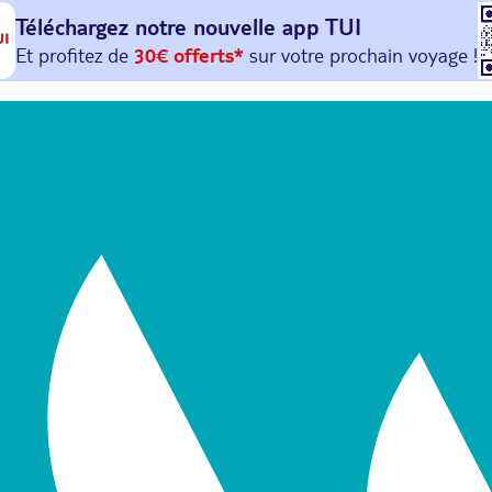
Téléchargez notre nouvelle
app TUI
Et profitez de
30€ offerts*
sur votre
prochain
voyage !
avec le code :
HAPPYAPP