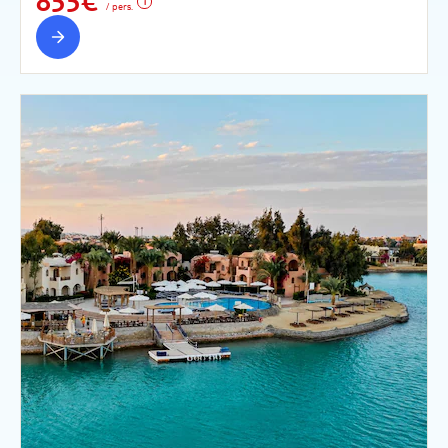
855€
/ pers.