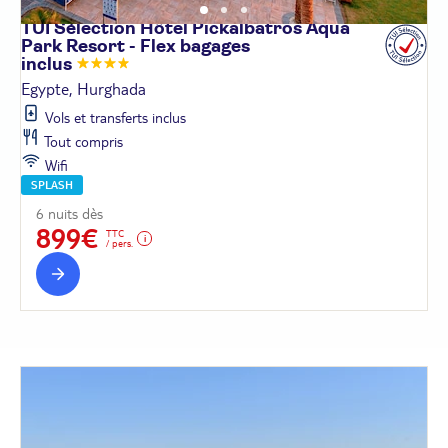
TUI Sélection Hôtel Pickalbatros Aqua
Park Resort - Flex bagages
inclus
Egypte, Hurghada
Vols et transferts inclus
Tout compris
Wifi
SPLASH
6 nuits dès
899€
TTC
/ pers.