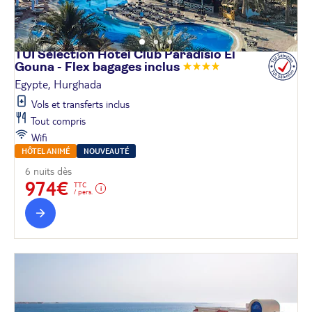
TUI Sélection Hôtel Club Paradisio El
Gouna - Flex bagages
inclus
Egypte, Hurghada
Vols et transferts inclus
Tout compris
Wifi
HÔTEL ANIMÉ
NOUVEAUTÉ
6 nuits dès
974€
TTC
/ pers.