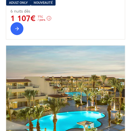
ADULT ONLY
NOUVEAUTÉ
6 nuits dès
1 107€
TTC
/ pers.