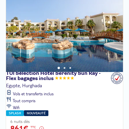
TUI Sélection Hôtel Serenity Sun Ray -
Flex bagages
inclus
Egypte, Hurghada
Vols et transferts inclus
Tout compris
Wifi
SPLASH
NOUVEAUTÉ
6 nuits dès
861€
TTC