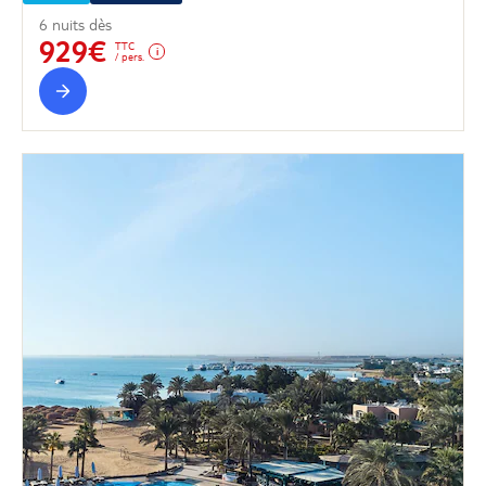
6 nuits dès
929€
TTC
/ pers.