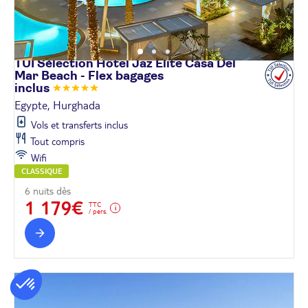
TUI Sélection Hôtel Jaz Elite Casa Del
Mar Beach - Flex bagages
inclus
Egypte, Hurghada
Vols et transferts inclus
Tout compris
Wifi
CLASSIQUE
6 nuits dès
1 179€
TTC
/ pers.