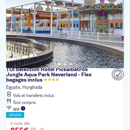
TUI Sélection Hôtel Pickalbatros
Jungle Aqua Park Neverland - Flex
bagages
inclus
Egypte, Hurghada
Vols et transferts inclus
Tout compris
Wifi
SPLASH
6 nuits dès
TTC