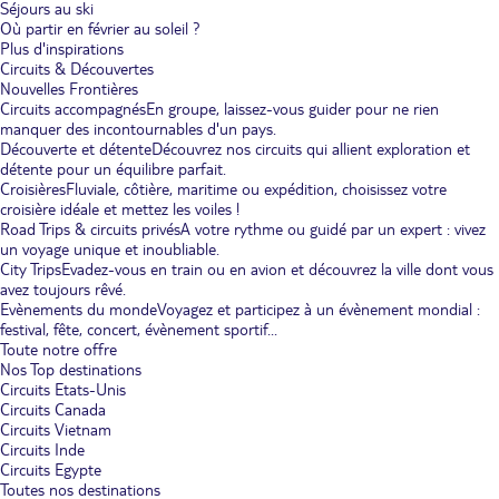
Séjours au ski
Où partir en février au soleil ?
Plus d'inspirations
Circuits & Découvertes
Nouvelles Frontières
Circuits accompagnés
En groupe, laissez-vous guider pour ne rien
manquer des incontournables d'un pays.
Découverte et détente
Découvrez nos circuits qui allient exploration et
détente pour un équilibre parfait.
Croisières
Fluviale, côtière, maritime ou expédition, choisissez votre
croisière idéale et mettez les voiles !
Road Trips & circuits privés
A votre rythme ou guidé par un expert : vivez
un voyage unique et inoubliable.
City Trips
Evadez-vous en train ou en avion et découvrez la ville dont vous
avez toujours rêvé.
Evènements du monde
Voyagez et participez à un évènement mondial :
festival, fête, concert, évènement sportif...
Toute notre offre
Nos Top destinations
Circuits Etats-Unis
Circuits Canada
Circuits Vietnam
Circuits Inde
Circuits Egypte
Toutes nos destinations