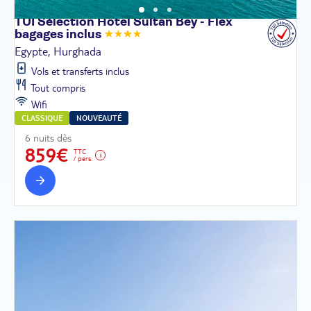
TUI Sélection Hôtel Sultan Bey - Flex
bagages
inclus
Egypte, Hurghada
Vols et transferts inclus
Tout compris
Wifi
CLASSIQUE
NOUVEAUTÉ
6 nuits dès
859€
TTC
/ pers.