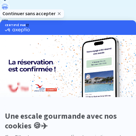
Luxe
Nature
Neige
Plongée
Premium