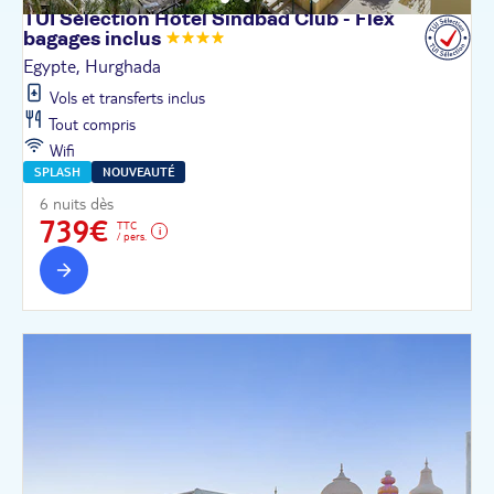
TUI Sélection Hôtel Sindbad Club - Flex
bagages
inclus
Egypte, Hurghada
Vols et transferts inclus
Tout compris
Wifi
SPLASH
NOUVEAUTÉ
6 nuits dès
739€
TTC
/ pers.