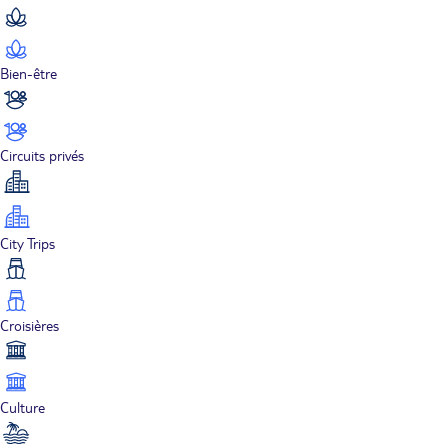
Bien-être
Circuits privés
City Trips
Croisières
Culture