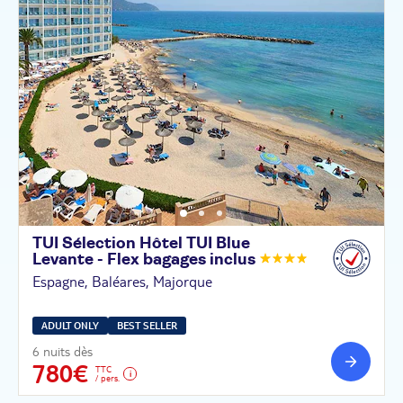
TUI Sélection Hôtel TUI Blue
Levante - Flex bagages
inclus
Espagne, Baléares, Majorque
ADULT ONLY
BEST SELLER
6 nuits dès
780€
TTC
/ pers.