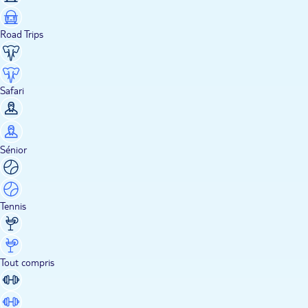
Road Trips
Safari
Sénior
Tennis
Tout compris