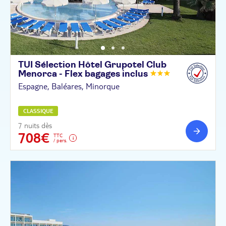
TUI Sélection Hôtel Grupotel Club
Menorca - Flex bagages
inclus
Espagne, Baléares, Minorque
CLASSIQUE
7 nuits dès
708€
TTC
/ pers.