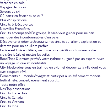
Vacances en solo
Voyages de noces
Séjours au ski
Où partir en février au soleil ?
Plus d'inspirations
Circuits & Découvertes
Nouvelles Frontières
Circuits accompagnés
En groupe, laissez-vous guider pour ne rien
manquer des incontournables d'un pays.
Découverte et détente
Découvrez nos circuits qui allient exploration et
détente pour un équilibre parfait.
Croisières
Fluviale, côtière, maritime ou expédition, choisissez votre
croisière idéale et mettez les voiles !
Road Trips & circuits privés
A votre rythme ou guidé par un expert : vivez
un voyage unique et inoubliable.
City Trips
Evadez-vous en train ou en avion et découvrez la ville dont vous
avez toujours rêvé.
Evènements du monde
Voyagez et participez à un évènement mondial :
festival, fête, concert, évènement sportif...
Toute notre offre
Nos Top destinations
Circuits Etats-Unis
Circuits Canada
Circuits Vietnam
Circuits Inde