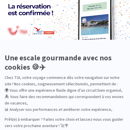
Aventure
Bien-être
Circuits privés
City Trips
Croisières
Culture