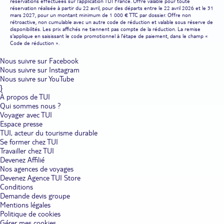
réservations effectuées sur l'application TUI France. Offre valable pour toute
réservation réalisée à partir du 22 avril, pour des départs entre le 22 avril 2026 et le 31
mars 2027, pour un montant minimum de 1 000 € TTC par dossier. Offre non
rétroactive, non cumulable avec un autre code de réduction et valable sous réserve de
disponibilités. Les prix affichés ne tiennent pas compte de la réduction. La remise
s'applique en saisissant le code promotionnel à l'étape de paiement, dans le champ «
Code de réduction ».
Nous suivre sur Facebook
Nous suivre sur Instagram
Nous suivre sur YouTube
}
À propos de TUI
Qui sommes nous ?
Voyager avec TUI
Espace presse
TUI, acteur du tourisme durable
Se former chez TUI
Travailler chez TUI
Devenez Affilié
Nos agences de voyages
Devenez Agence TUI Store
Conditions
Demande devis groupe
Mentions légales
Politique de cookies
Gérer mes cookies