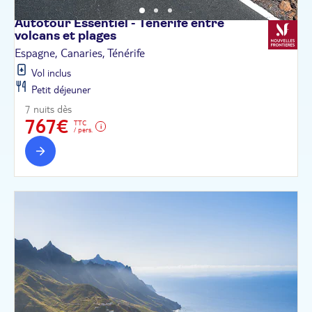
Autotour Essentiel - Tenerife entre
volcans et
plages
Espagne, Canaries, Ténérife
Vol inclus
Petit déjeuner
7 nuits dès
767€
TTC
/ pers.