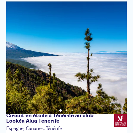
Circuit en étoile à Ténérife au club
Lookéa Alua
Tenerife
Espagne, Canaries, Ténérife