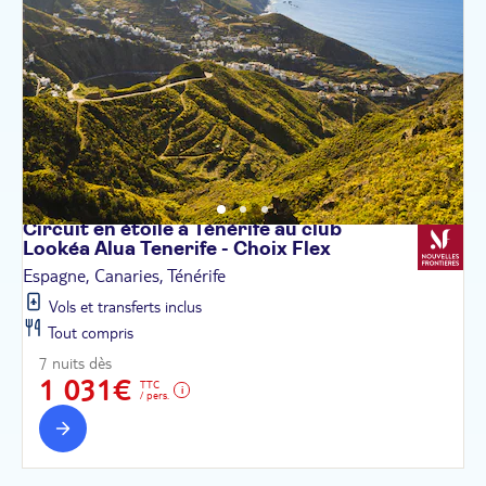
Circuit en étoile à Ténérife au club
Lookéa Alua Tenerife - Choix
Flex
Espagne, Canaries, Ténérife
Vols et transferts inclus
Tout compris
7 nuits dès
1 031€
TTC
/ pers.