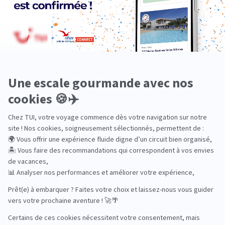
Bien-être
Circuits privés
City Trips
Croisières
Culture