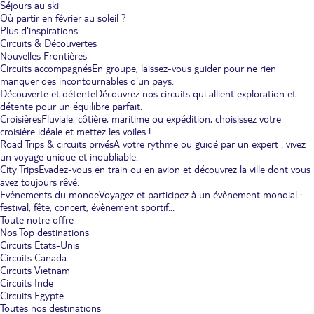
Séjours au ski
Où partir en février au soleil ?
Plus d'inspirations
Circuits & Découvertes
Nouvelles Frontières
Circuits accompagnés
En groupe, laissez-vous guider pour ne rien
manquer des incontournables d'un pays.
Découverte et détente
Découvrez nos circuits qui allient exploration et
détente pour un équilibre parfait.
Croisières
Fluviale, côtière, maritime ou expédition, choisissez votre
croisière idéale et mettez les voiles !
Road Trips & circuits privés
A votre rythme ou guidé par un expert : vivez
un voyage unique et inoubliable.
City Trips
Evadez-vous en train ou en avion et découvrez la ville dont vous
avez toujours rêvé.
Evènements du monde
Voyagez et participez à un évènement mondial :
festival, fête, concert, évènement sportif...
Toute notre offre
Nos Top destinations
Circuits Etats-Unis
Circuits Canada
Circuits Vietnam
Circuits Inde
Circuits Egypte
Toutes nos destinations