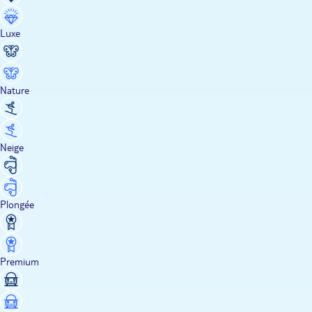
Luxe
Nature
Neige
Plongée
Premium