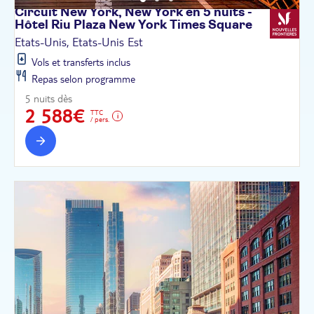
Circuit New York, New York en 5 nuits -
Hôtel Riu Plaza New York Times
Square
Etats-Unis, Etats-Unis Est
Vols et transferts inclus
Repas selon programme
5 nuits dès
2 588€
TTC
/ pers.