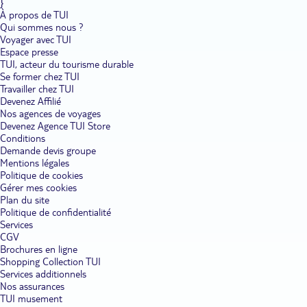
}
- Washington D.C.
: Explorez les monuments emblématiques, le
À propos de TUI
National Mall et les musées Smithsonian.
Qui sommes nous ?
Voyager avec TUI
Espace presse
Idées d’activités et de loisirs
TUI, acteur du tourisme durable
Profitez de promenades en bateau à Central Park, d'excursions
Se former chez TUI
historiques à Boston, ou d’une dégustation de bières artisanales à
Philadelphie. Les circuits gastronomiques permettent aussi de
Travailler chez TUI
découvrir la cuisine locale, tandis que des visites guidées à vélo
Devenez Affilié
offrent une perspective unique des villes.
Nos agences de voyages
Devenez Agence TUI Store
Conditions
Découverte de la gastronomie
Demande devis groupe
La côte Est est célèbre pour ses spécialités culinaires : bagels de
Mentions légales
New York, homard du Maine, chowder de Boston, et cheesesteaks
Politique de cookies
de Philadelphie. Les marchés fermiers et les food halls offrent une
Gérer mes cookies
cuisine authentique, tandis que des restaurants étoilés proposent
Plan du site
des plats raffinés.
Politique de confidentialité
Services
CGV
Conseils pratiques
Brochures en ligne
Préparez votre voyage en tenant compte du climat variable, surtout
Shopping Collection TUI
en hiver. Vérifiez les événements culturels en cours pour tirer le
Services additionnels
meilleur parti de votre séjour. Utilisez les transports publics pour
vous déplacer facilement dans les grandes villes.
Nos assurances
TUI musement