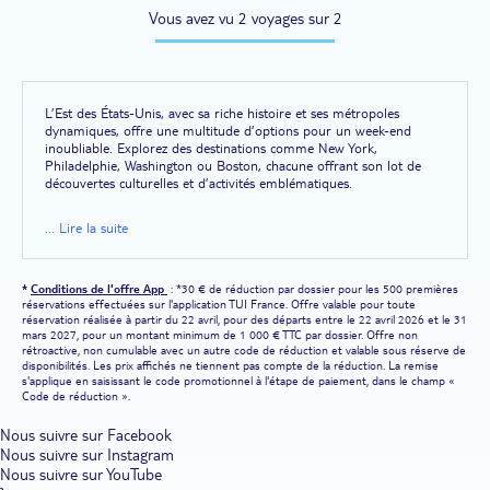
Vous avez vu 2 voyages sur 2
L’Est des États-Unis, avec sa riche histoire et ses métropoles
dynamiques, offre une multitude d’options pour un week-end
inoubliable. Explorez des destinations comme New York,
Philadelphie, Washington ou Boston, chacune offrant son lot de
découvertes culturelles et d’activités emblématiques.
... Lire la suite
Meilleure période pour visiter l'Est des États-Unis
La meilleure période pour explorer cette région se situe entre avril
et juin, ou de septembre à novembre. Ces saisons offrent un climat
*
Conditions de l'offre App
: *30 € de réduction par dossier pour les 500 premières
agréable et moins de foule. L’été reste populaire malgré l'affluence
réservations effectuées sur l'application TUI France. Offre valable pour toute
touristique et les températures élevées, tandis que l'hiver offre des
réservation réalisée à partir du 22 avril, pour des départs entre le 22 avril 2026 et le 31
festivités comme Noël à New York ou les marchés de Noël.
mars 2027, pour un montant minimum de 1 000 € TTC par dossier. Offre non
rétroactive, non cumulable avec un autre code de réduction et valable sous réserve de
disponibilités. Les prix affichés ne tiennent pas compte de la réduction. La remise
s'applique en saisissant le code promotionnel à l'étape de paiement, dans le champ «
Incontournables à faire le temps d’un week-end
Code de réduction ».
- New York
: Promenez-vous à Central Park, admirez la vue depuis
l’Empire State Building ou découvrez les musées célèbres comme le
Nous suivre sur Facebook
MoMA.
Nous suivre sur Instagram
- Philadelphie
: Visitez l’Independence Hall, explorez le quartier
Nous suivre sur YouTube
historique, et dégustez un "Philly cheesesteak".