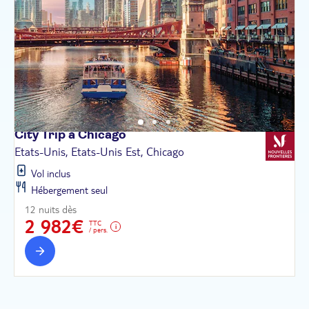
City Trip à
Chicago
Etats-Unis, Etats-Unis Est, Chicago
Vol inclus
Hébergement seul
12 nuits dès
2 982€
TTC
/ pers.