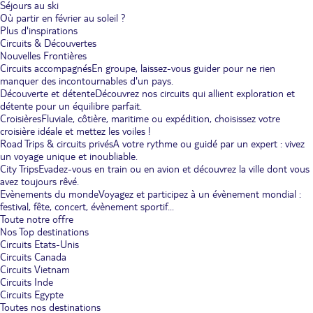
Séjours au ski
Où partir en février au soleil ?
Plus d'inspirations
Circuits & Découvertes
Nouvelles Frontières
Circuits accompagnés
En groupe, laissez-vous guider pour ne rien
manquer des incontournables d'un pays.
Découverte et détente
Découvrez nos circuits qui allient exploration et
détente pour un équilibre parfait.
Croisières
Fluviale, côtière, maritime ou expédition, choisissez votre
croisière idéale et mettez les voiles !
Road Trips & circuits privés
A votre rythme ou guidé par un expert : vivez
un voyage unique et inoubliable.
City Trips
Evadez-vous en train ou en avion et découvrez la ville dont vous
avez toujours rêvé.
Evènements du monde
Voyagez et participez à un évènement mondial :
festival, fête, concert, évènement sportif...
Toute notre offre
Nos Top destinations
Circuits Etats-Unis
Circuits Canada
Circuits Vietnam
Circuits Inde
Circuits Egypte
Toutes nos destinations