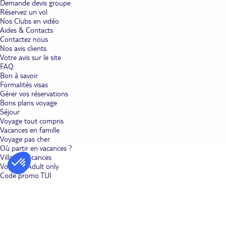
Demande devis groupe
Hébergement
Réservez un vol
Des options d’hébergement pour tous les budgets sont disponibles.
Nos Clubs en vidéo
Choisissez un logement central pour optimiser votre temps. Nous
Aides & Contacts
proposons des hôtels catégorie Standard :
Hôtel La Quinta Inn
et
Contactez nous
des hôtels catégorie Supérieur.
Nos avis clients
Votre avis sur le site
FAQ
Festivités et événements
Bon à savoir
La côte Est propose des événements comme les feux d’artifice du 4
Formalités visas
juillet, le festival du film de Tribeca à New York, et les matchs de
Gérer vos réservations
baseball des Red Sox à Boston.
Bons plans voyage
Séjour
Voyage tout compris
Spécialités à ramener
Vacances en famille
Ramenez des souvenirs typiques comme le sirop d’érable, les
Voyage pas cher
vêtements de marque américaine, ou des objets artisanaux locaux.
Où partir en vacances ?
Villages vacances
Voyages Adult only
FAQ sur la destination
Code promo TUI
Quelle est la meilleure manière de se déplacer sur la
Côte Est pour un court séjour ?
Les trains Amtrak relient facilement les grandes villes, tandis que
les métros et bus sont pratiques pour les déplacements urbains.