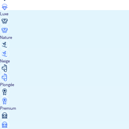
Luxe
Nature
Neige
Plongée
Premium