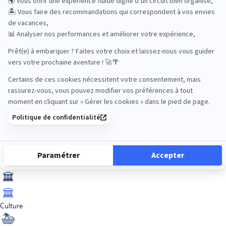
Bien-être
Circuits privés
City Trips
Croisières
Culture