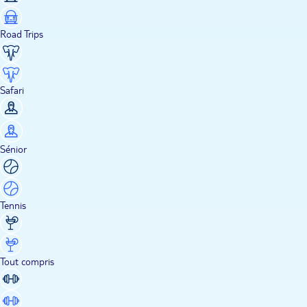
Road Trips
Safari
Sénior
Tennis
Tout compris