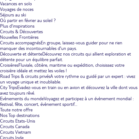
Vacances en solo
Voyages de noces
Séjours au ski
Où partir en février au soleil ?
Plus d'inspirations
Circuits & Découvertes
Nouvelles Frontières
Circuits accompagnés
En groupe, laissez-vous guider pour ne rien
manquer des incontournables d'un pays.
Découverte et détente
Découvrez nos circuits qui allient exploration et
détente pour un équilibre parfait.
Croisières
Fluviale, côtière, maritime ou expédition, choisissez votre
croisière idéale et mettez les voiles !
Road Trips & circuits privés
A votre rythme ou guidé par un expert : vivez
un voyage unique et inoubliable.
City Trips
Evadez-vous en train ou en avion et découvrez la ville dont vous
avez toujours rêvé.
Evènements du monde
Voyagez et participez à un évènement mondial :
festival, fête, concert, évènement sportif...
Toute notre offre
Nos Top destinations
Circuits Etats-Unis
Circuits Canada
Circuits Vietnam
Circuits Inde