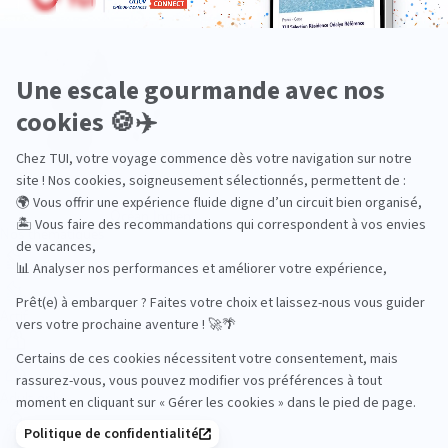
Océan Indien
Nos thématiques
Actif
Adult only