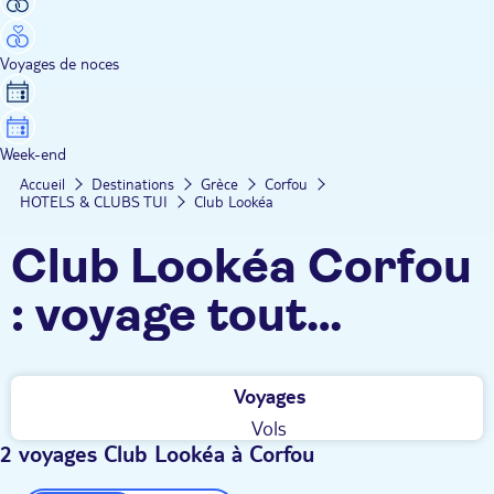
Voyages de noces
Week-end
Accueil
Destinations
Grèce
Corfou
HOTELS & CLUBS TUI
Club Lookéa
Club Lookéa Corfou
: voyage tout
compris, excursions
Voyages
et activités pour
Vols
toute la famille
2 voyages Club Lookéa à Corfou