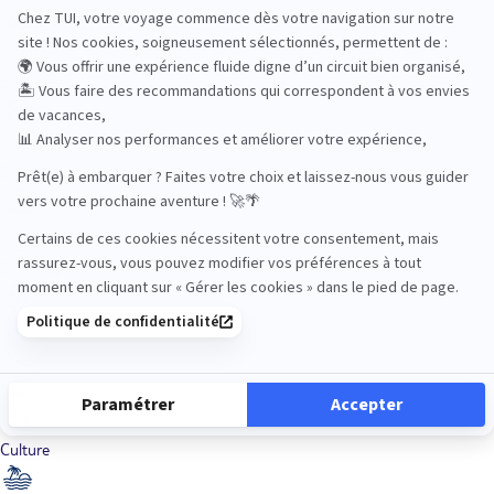
Bien-être
Circuits privés
City Trips
Croisières
Culture