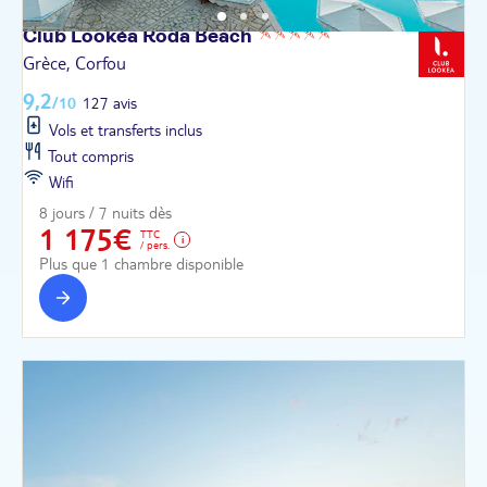
Club Lookéa Roda
Beach
Grèce, Corfou
9,2
/10
127 avis
Vols et transferts inclus
Tout compris
Wifi
8 jours / 7 nuits dès
1 175€
TTC
/ pers.
Plus que 1 chambre disponible