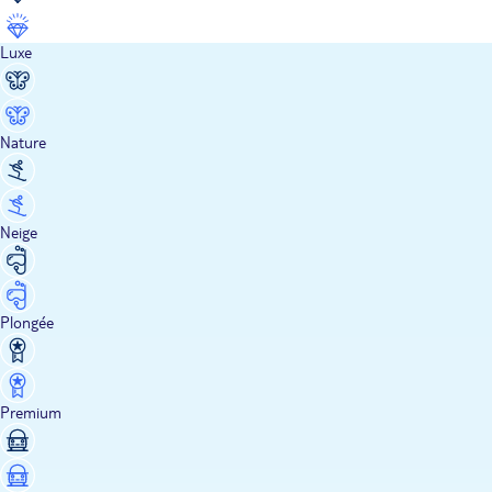
Luxe
Nature
Neige
Plongée
Premium