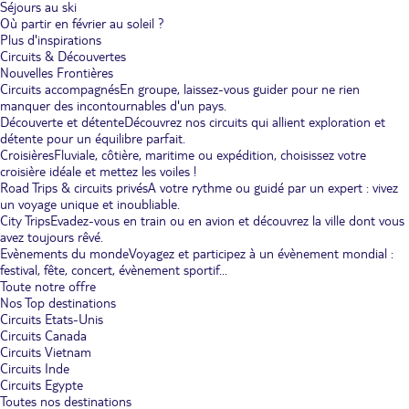
Séjours au ski
Où partir en février au soleil ?
Plus d'inspirations
Circuits & Découvertes
Nouvelles Frontières
Circuits accompagnés
En groupe, laissez-vous guider pour ne rien
manquer des incontournables d'un pays.
Découverte et détente
Découvrez nos circuits qui allient exploration et
détente pour un équilibre parfait.
Croisières
Fluviale, côtière, maritime ou expédition, choisissez votre
croisière idéale et mettez les voiles !
Road Trips & circuits privés
A votre rythme ou guidé par un expert : vivez
un voyage unique et inoubliable.
City Trips
Evadez-vous en train ou en avion et découvrez la ville dont vous
avez toujours rêvé.
Evènements du monde
Voyagez et participez à un évènement mondial :
festival, fête, concert, évènement sportif...
Toute notre offre
Nos Top destinations
Circuits Etats-Unis
Circuits Canada
Circuits Vietnam
Circuits Inde
Circuits Egypte
Toutes nos destinations