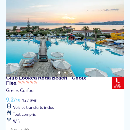
Club Lookéa Roda Beach - Choix
Flex
Grèce, Corfou
9,2
/10
127 avis
Vols et transferts inclus
Tout compris
Wifi
6 nuits dès