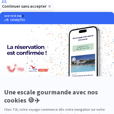
Aventure
Bien-être
Circuits privés
City Trips
Croisières
Culture