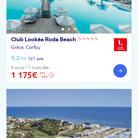
Club Lookéa Roda
Beach
Grèce, Corfou
9,2
/10
127 avis
8 jours / 7 nuits dès
1 175€
TTC
/ pers.