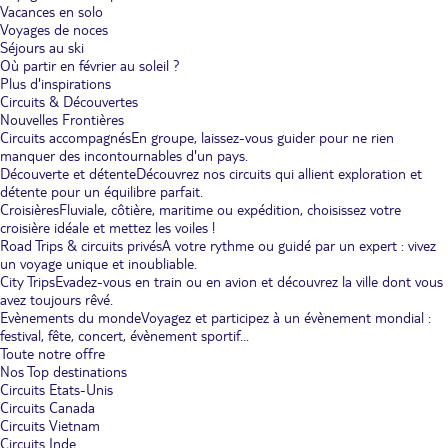
Vacances en solo
Voyages de noces
Séjours au ski
Où partir en février au soleil ?
Plus d'inspirations
Circuits & Découvertes
Nouvelles Frontières
Circuits accompagnés
En groupe, laissez-vous guider pour ne rien
manquer des incontournables d'un pays.
Découverte et détente
Découvrez nos circuits qui allient exploration et
détente pour un équilibre parfait.
Croisières
Fluviale, côtière, maritime ou expédition, choisissez votre
croisière idéale et mettez les voiles !
Road Trips & circuits privés
A votre rythme ou guidé par un expert : vivez
un voyage unique et inoubliable.
City Trips
Evadez-vous en train ou en avion et découvrez la ville dont vous
avez toujours rêvé.
Evènements du monde
Voyagez et participez à un évènement mondial :
festival, fête, concert, évènement sportif...
Toute notre offre
Nos Top destinations
Circuits Etats-Unis
Circuits Canada
Circuits Vietnam
Circuits Inde