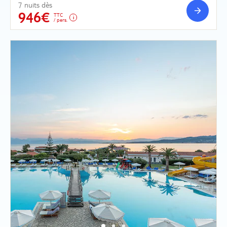
7 nuits dès
946€
TTC
/ pers.