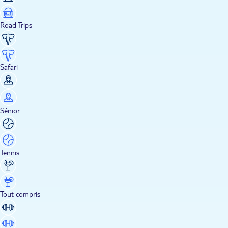
Road Trips
Safari
Sénior
Tennis
Tout compris