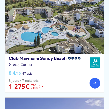
Club Marmara Sandy
Beach
Grèce, Corfou
8,4
/10
47 avis
8 jours / 7 nuits dès
1 275€
TTC
/ pers.