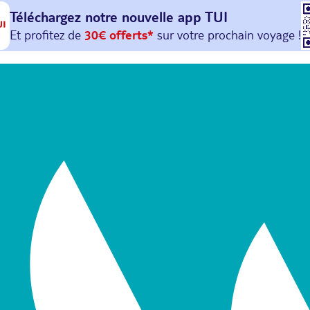
Téléchargez notre nouvelle
app TUI
Et profitez de
30€ offerts*
sur votre
prochain
voyage !
avec le code :
HAPPYAPP