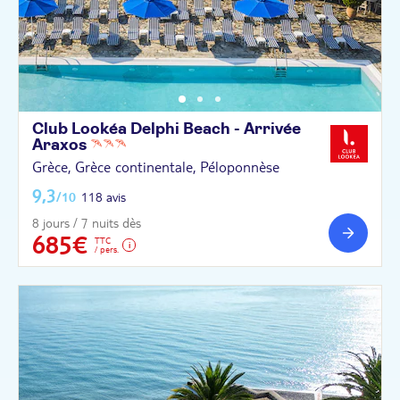
Club Lookéa Delphi Beach - Arrivée
Araxos
Grèce, Grèce continentale, Péloponnèse
9,3
/10
118 avis
8 jours / 7 nuits dès
685€
TTC
/ pers.