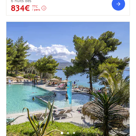
6 nuits dès
834€
TTC
/ pers.