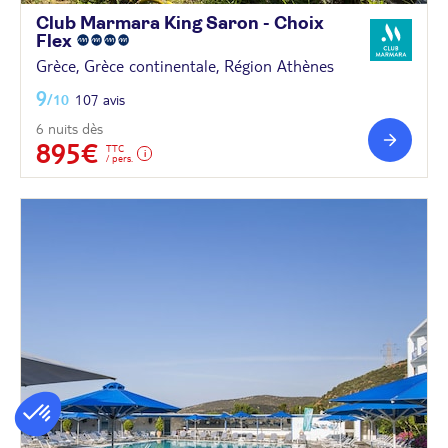
Club Marmara King Saron - Choix
Flex
Grèce, Grèce continentale, Région Athènes
9
/10
107 avis
6 nuits dès
895€
TTC
/ pers.