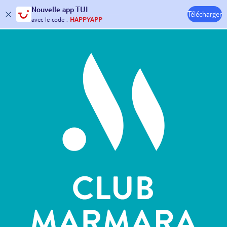
Nouvelle
app TUI
Télécharger
30€ offerts*
sur votre
voyage !
Hôtels & Clubs
avec le code :
HAPPYAPP