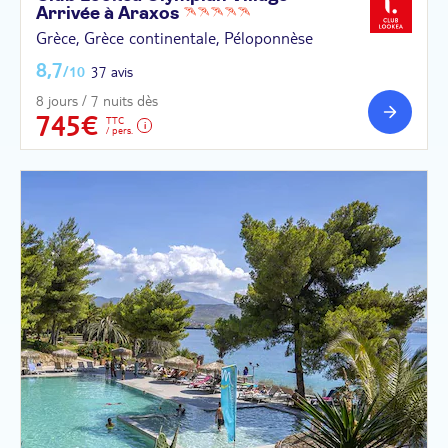
Arrivée à
Araxos
Grèce, Grèce continentale, Péloponnèse
8,7
/10
37 avis
8 jours / 7 nuits dès
745€
TTC
/ pers.