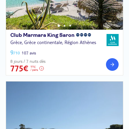
Club Marmara King
Saron
Grèce, Grèce continentale, Région Athènes
9
/10
107 avis
8 jours / 7 nuits dès
775€
TTC
/ pers.