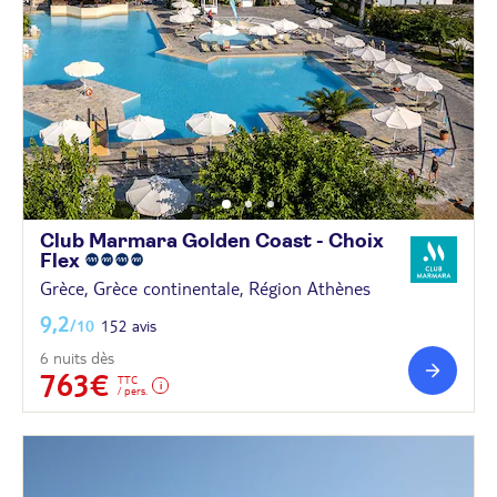
Club Marmara Golden Coast - Choix
Flex
Grèce, Grèce continentale, Région Athènes
9,2
/10
152 avis
6 nuits dès
763€
TTC
/ pers.