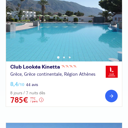
Club Lookéa
Kinetta
Grèce, Grèce continentale, Région Athènes
8,4
/10
44 avis
8 jours / 7 nuits dès
785€
TTC
/ pers.