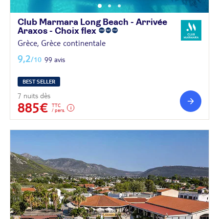
Club Marmara Long Beach - Arrivée
Araxos - Choix
flex
Grèce, Grèce continentale
9,2
/10
99 avis
BEST SELLER
7 nuits dès
885€
TTC
/ pers.