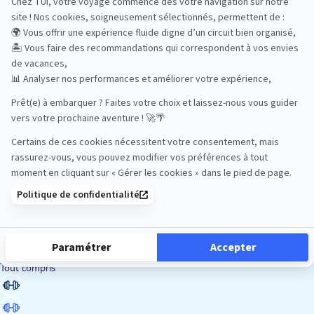
Road Trips
Safari
Sénior
Tennis
Tout compris