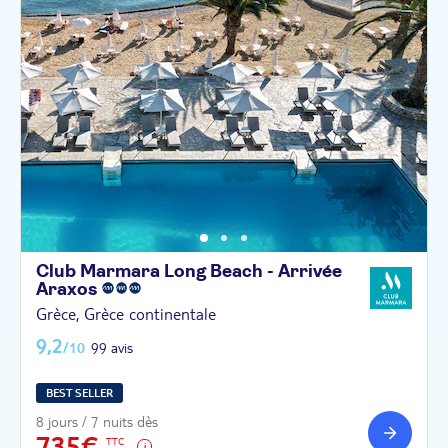
Club Marmara Long Beach - Arrivée
Araxos
Grèce, Grèce continentale
9,2
/10
99 avis
BEST SELLER
8 jours / 7 nuits dès
735€
TTC