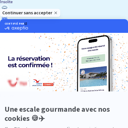
Insolite
Luxe
Nature
Neige
Plongée
Premium