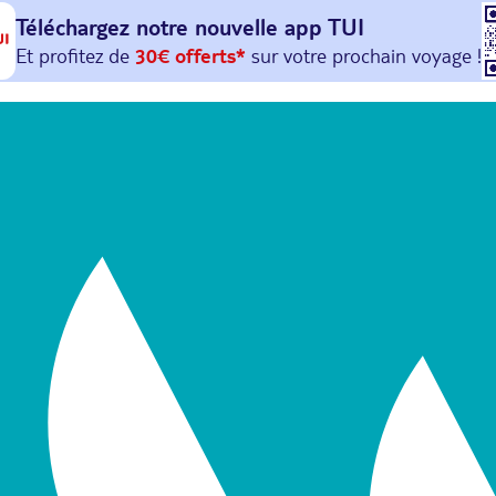
Téléchargez notre nouvelle
app TUI
Et profitez de
30€ offerts*
sur votre
prochain
voyage !
avec le code :
HAPPYAPP