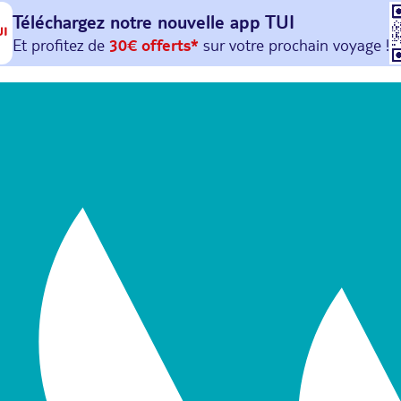
Téléchargez notre nouvelle
app TUI
Et profitez de
30€ offerts*
sur votre
prochain
voyage !
avec le code :
HAPPYAPP