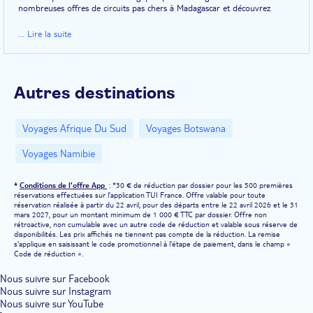
nombreuses offres de circuits pas chers à Madagascar et découvrez
l'
Allée des Baobabs
, lieu mythique de Madagascar ave son paysage fait
d'une rangée de baobabs ceinte par la savane ; admirez
Ambositra
avec
... Lire la suite
ses superbes rizières en terrasse ; cheminez dans les rues de
Diego-
Suarez
, capitale du Nord du pays qui possède un étonnant charme
désuet ; faites un tour en barque au cœur du parc national
Andasibe-
Mantadia
et laissez-vous emporter par la beauté du site.
Autres destinations
Voyages Afrique Du Sud
Voyages Botswana
Voyages Namibie
*
Conditions de l'offre App
: *30 € de réduction par dossier pour les 500 premières
réservations effectuées sur l'application TUI France. Offre valable pour toute
réservation réalisée à partir du 22 avril, pour des départs entre le 22 avril 2026 et le 31
mars 2027, pour un montant minimum de 1 000 € TTC par dossier. Offre non
rétroactive, non cumulable avec un autre code de réduction et valable sous réserve de
disponibilités. Les prix affichés ne tiennent pas compte de la réduction. La remise
s'applique en saisissant le code promotionnel à l'étape de paiement, dans le champ «
Code de réduction ».
Nous suivre sur Facebook
Nous suivre sur Instagram
Nous suivre sur YouTube