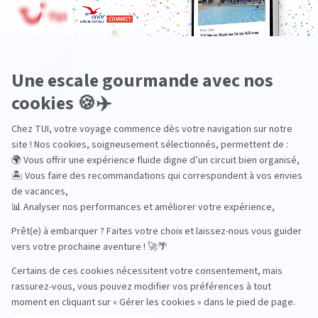
Océan Indien
Nos thématiques
Actif
Adult only