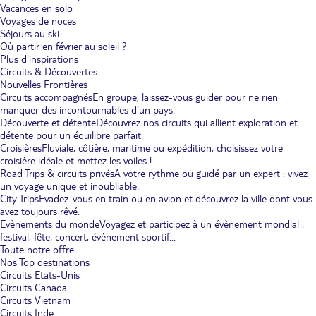
Vacances en solo
Voyages de noces
Séjours au ski
Où partir en février au soleil ?
Plus d'inspirations
Circuits & Découvertes
Nouvelles Frontières
Circuits accompagnés
En groupe, laissez-vous guider pour ne rien
manquer des incontournables d'un pays.
Découverte et détente
Découvrez nos circuits qui allient exploration et
détente pour un équilibre parfait.
Croisières
Fluviale, côtière, maritime ou expédition, choisissez votre
croisière idéale et mettez les voiles !
Road Trips & circuits privés
A votre rythme ou guidé par un expert : vivez
un voyage unique et inoubliable.
City Trips
Evadez-vous en train ou en avion et découvrez la ville dont vous
avez toujours rêvé.
Evènements du monde
Voyagez et participez à un évènement mondial :
festival, fête, concert, évènement sportif...
Toute notre offre
Nos Top destinations
Circuits Etats-Unis
Circuits Canada
Circuits Vietnam
Circuits Inde