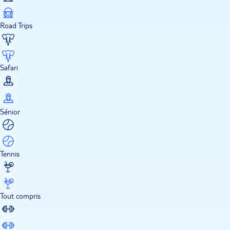
Road Trips
Safari
Sénior
Tennis
Tout compris