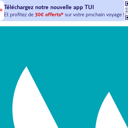
Téléchargez notre nouvelle
app TUI
Et profitez de
30€ offerts*
sur votre
prochain
voyage !
avec le code :
HAPPYAPP