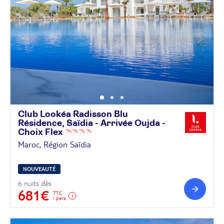
Club Lookéa Radisson Blu
Résidence, Saïdia - Arrivée Oujda -
Choix
Flex
Maroc, Région Saïdia
NOUVEAUTÉ
6 nuits dès
681€
TTC
/ pers.