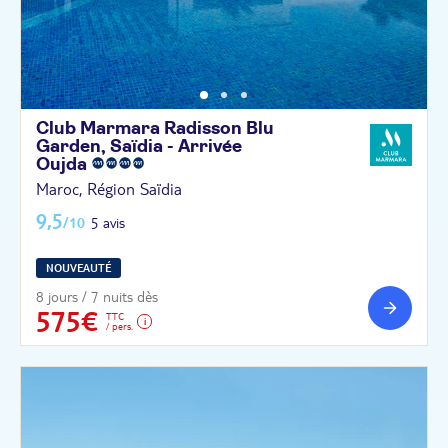
Club Marmara Radisson Blu
Garden, Saïdia - Arrivée
Oujda
Maroc, Région Saïdia
9,5
/10
5 avis
NOUVEAUTÉ
8 jours / 7 nuits dès
575€
TTC
/ pers.