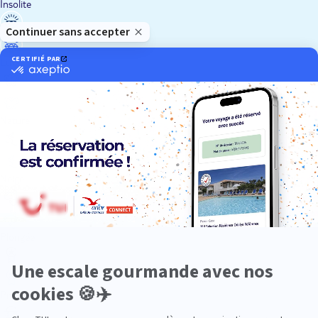
Insolite
Luxe
Nature
Neige
Plongée
Premium