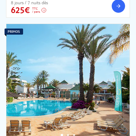
8 jours / 7 nuits dès
625€
TTC
/ pers.
PRIMOS