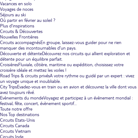
Vacances en solo
Voyages de noces
Séjours au ski
Où partir en février au soleil ?
Plus d'inspirations
Circuits & Découvertes
Nouvelles Frontières
Circuits accompagnés
En groupe, laissez-vous guider pour ne rien
manquer des incontournables d'un pays.
Découverte et détente
Découvrez nos circuits qui allient exploration et
détente pour un équilibre parfait.
Croisières
Fluviale, côtière, maritime ou expédition, choisissez votre
croisière idéale et mettez les voiles !
Road Trips & circuits privés
A votre rythme ou guidé par un expert : vivez
un voyage unique et inoubliable.
City Trips
Evadez-vous en train ou en avion et découvrez la ville dont vous
avez toujours rêvé.
Evènements du monde
Voyagez et participez à un évènement mondial :
festival, fête, concert, évènement sportif...
Toute notre offre
Nos Top destinations
Circuits Etats-Unis
Circuits Canada
Circuits Vietnam
Circuits Inde