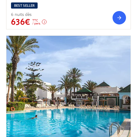
BEST SELLER
6 nuits dès
636€
TTC
/ pers.