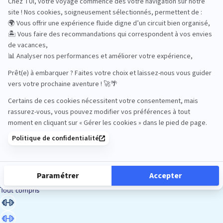
Road Trips
Safari
Sénior
Tennis
Tout compris