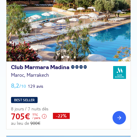
Club Marmara
Madina
Maroc, Marrakech
8,2
/10
129 avis
BEST SELLER
8 jours / 7 nuits dès
705€
TTC
-22%
/ pers.
au lieu de
900€