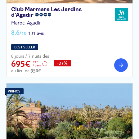
Club Marmara Les Jardins
d'Agadir
Maroc, Agadir
8,6
/10
131 avis
BEST SELLER
8 jours / 7 nuits dès
695€
TTC
-27%
/ pers.
au lieu de
950€
PRIMOS