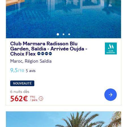
Club Marmara Radisson Blu
Garden, Saïdia - Arrivée Oujda -
Choix
Flex
Maroc, Région Saïdia
9,5
/10
5 avis
NOUVEAUTÉ
6 nuits dès
562€
TTC
/ pers.