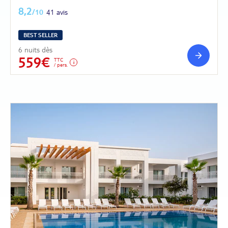
8,2
/10
41 avis
BEST SELLER
6 nuits dès
559€
TTC
/ pers.