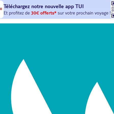
Téléchargez notre nouvelle
app TUI
Et profitez de
30€ offerts*
sur votre
prochain
voyage !
avec le code :
HAPPYAPP