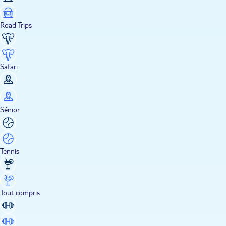
Road Trips
Safari
Sénior
Tennis
Tout compris