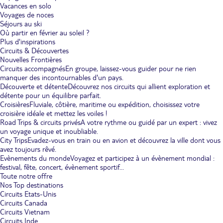
Vacances en solo
Voyages de noces
Séjours au ski
Où partir en février au soleil ?
Plus d'inspirations
Circuits & Découvertes
Nouvelles Frontières
Circuits accompagnés
En groupe, laissez-vous guider pour ne rien
manquer des incontournables d'un pays.
Découverte et détente
Découvrez nos circuits qui allient exploration et
détente pour un équilibre parfait.
Croisières
Fluviale, côtière, maritime ou expédition, choisissez votre
croisière idéale et mettez les voiles !
Road Trips & circuits privés
A votre rythme ou guidé par un expert : vivez
un voyage unique et inoubliable.
City Trips
Evadez-vous en train ou en avion et découvrez la ville dont vous
avez toujours rêvé.
Evènements du monde
Voyagez et participez à un évènement mondial :
festival, fête, concert, évènement sportif...
Toute notre offre
Nos Top destinations
Circuits Etats-Unis
Circuits Canada
Circuits Vietnam
Circuits Inde