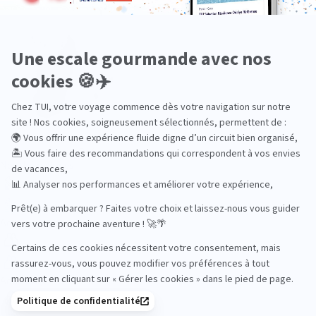
Océan Indien
Nos thématiques
Actif
Adult only