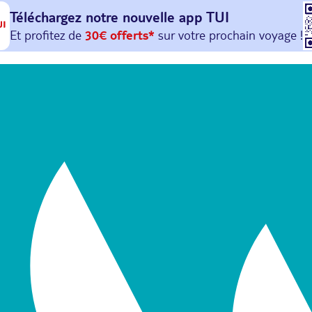
Téléchargez notre nouvelle
app TUI
Et profitez de
30€ offerts*
sur votre
prochain
voyage !
avec le code :
HAPPYAPP