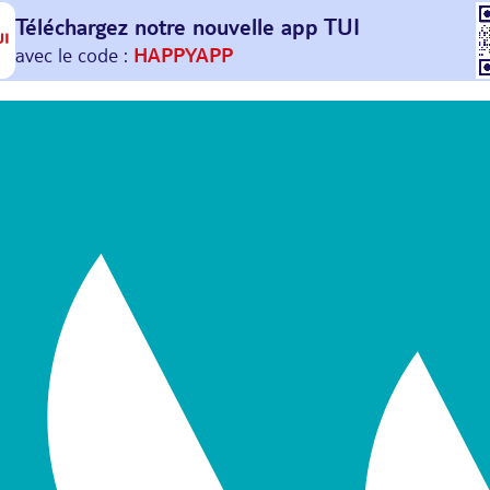
Téléchargez notre nouvelle
app TUI
Et profitez de
30€ offerts*
sur votre
prochain
voyage !
avec le code :
HAPPYAPP