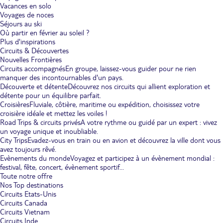
Vacances en solo
Voyages de noces
Séjours au ski
Où partir en février au soleil ?
Plus d'inspirations
Circuits & Découvertes
Nouvelles Frontières
Circuits accompagnés
En groupe, laissez-vous guider pour ne rien
manquer des incontournables d'un pays.
Découverte et détente
Découvrez nos circuits qui allient exploration et
détente pour un équilibre parfait.
Croisières
Fluviale, côtière, maritime ou expédition, choisissez votre
croisière idéale et mettez les voiles !
Road Trips & circuits privés
A votre rythme ou guidé par un expert : vivez
un voyage unique et inoubliable.
City Trips
Evadez-vous en train ou en avion et découvrez la ville dont vous
avez toujours rêvé.
Evènements du monde
Voyagez et participez à un évènement mondial :
festival, fête, concert, évènement sportif...
Toute notre offre
Nos Top destinations
Circuits Etats-Unis
Circuits Canada
Circuits Vietnam
Circuits Inde