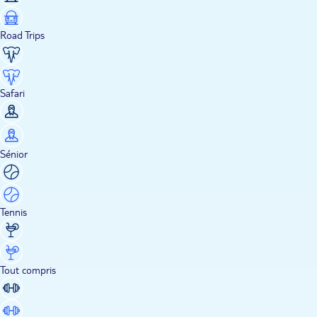
Road Trips
Safari
Sénior
Tennis
Tout compris