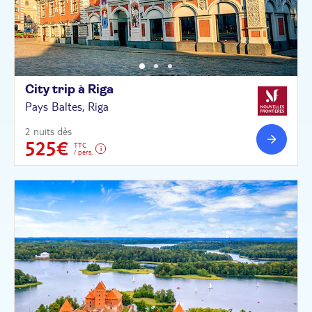
City trip à
Riga
Pays Baltes, Riga
2 nuits dès
525€
TTC
/ pers.