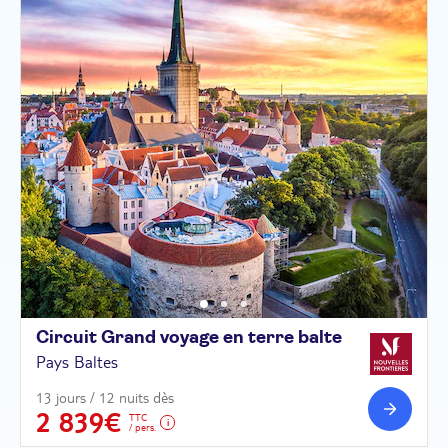
Circuit Grand voyage en terre
balte
Pays Baltes
13 jours / 12 nuits dès
2 839€
TTC
/ pers.