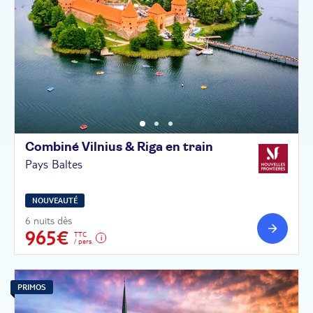
Combiné Vilnius & Riga en
train
Pays Baltes
NOUVEAUTÉ
6 nuits dès
965€
TTC
/ pers.
PRIMOS