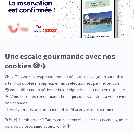
Aventure
Bien-être
Circuits privés
City Trips
Croisières
Culture