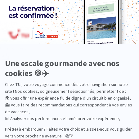
Bien-être
Circuits privés
City Trips
Croisières
Culture