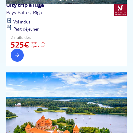
City trip à
Riga
Pays Baltes, Riga
Vol inclus
Petit déjeuner
2 nuits dès
525€
TTC
/ pers.