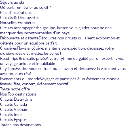
Séjours au ski
Où partir en février au soleil ?
Plus d'inspirations
Circuits & Découvertes
Nouvelles Frontières
Circuits accompagnés
En groupe, laissez-vous guider pour ne rien
manquer des incontournables d'un pays.
Découverte et détente
Découvrez nos circuits qui allient exploration et
détente pour un équilibre parfait.
Croisières
Fluviale, côtière, maritime ou expédition, choisissez votre
croisière idéale et mettez les voiles !
Road Trips & circuits privés
A votre rythme ou guidé par un expert : vivez
un voyage unique et inoubliable.
City Trips
Evadez-vous en train ou en avion et découvrez la ville dont vous
avez toujours rêvé.
Evènements du monde
Voyagez et participez à un évènement mondial :
festival, fête, concert, évènement sportif...
Toute notre offre
Nos Top destinations
Circuits Etats-Unis
Circuits Canada
Circuits Vietnam
Circuits Inde
Circuits Egypte
Toutes nos destinations