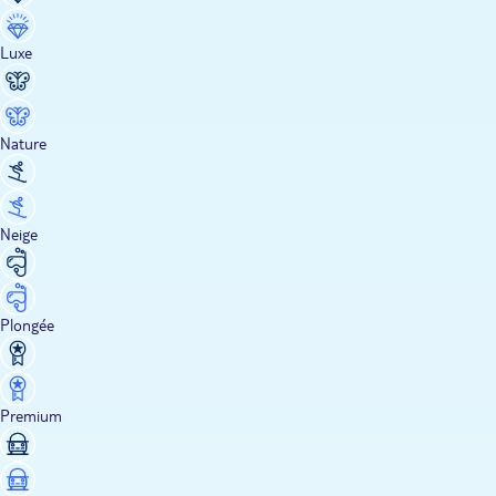
Luxe
Nature
Neige
Plongée
Premium