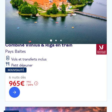
Combiné Vilnius & Riga en
train
Pays Baltes
Vols et transferts inclus
Petit déjeuner
NOUVEAUTÉ
6 nuits dès
965€
TTC
/ pers.