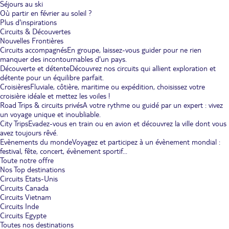
Séjours au ski
Où partir en février au soleil ?
Plus d'inspirations
Circuits & Découvertes
Nouvelles Frontières
Circuits accompagnés
En groupe, laissez-vous guider pour ne rien
manquer des incontournables d'un pays.
Découverte et détente
Découvrez nos circuits qui allient exploration et
détente pour un équilibre parfait.
Croisières
Fluviale, côtière, maritime ou expédition, choisissez votre
croisière idéale et mettez les voiles !
Road Trips & circuits privés
A votre rythme ou guidé par un expert : vivez
un voyage unique et inoubliable.
City Trips
Evadez-vous en train ou en avion et découvrez la ville dont vous
avez toujours rêvé.
Evènements du monde
Voyagez et participez à un évènement mondial :
festival, fête, concert, évènement sportif...
Toute notre offre
Nos Top destinations
Circuits Etats-Unis
Circuits Canada
Circuits Vietnam
Circuits Inde
Circuits Egypte
Toutes nos destinations