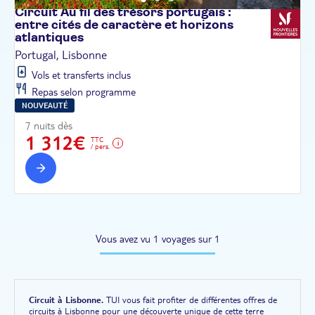
Circuit Au fil des trésors portugais :
entre cités de caractère et horizons
atlantiques
Portugal, Lisbonne
Vols et transferts inclus
Repas selon programme
NOUVEAUTÉ
7 nuits dès
1 312€
TTC
/ pers.
Vous avez vu 1 voyages sur 1
Circuit à Lisbonne.
TUI vous fait profiter de différentes offres de
circuits à Lisbonne pour une découverte unique de cette terre