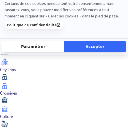
Bien-être
Circuits privés
City Trips
Croisières
Culture