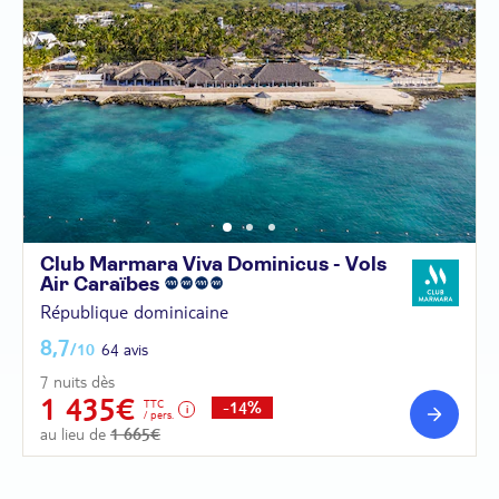
Club Marmara Viva Dominicus - Vols
Air
Caraïbes
République dominicaine
8,7
/10
64 avis
7 nuits dès
1 435€
TTC
-14%
/ pers.
au lieu de
1 665€