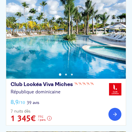
Club Lookéa Viva
Miches
République dominicaine
8,9
/10
39 avis
7 nuits dès
1 345€
TTC
/ pers.