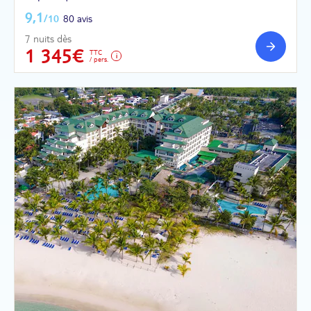
9,1
/10
80 avis
7 nuits dès
1 345€
TTC
/ pers.