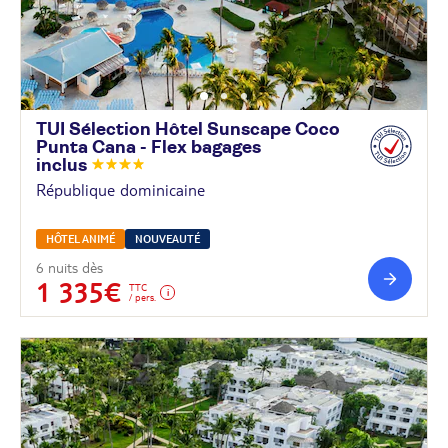
TUI Sélection Hôtel Sunscape Coco
Punta Cana - Flex bagages
inclus
République dominicaine
HÔTEL ANIMÉ
NOUVEAUTÉ
6 nuits dès
1 335€
TTC
/ pers.