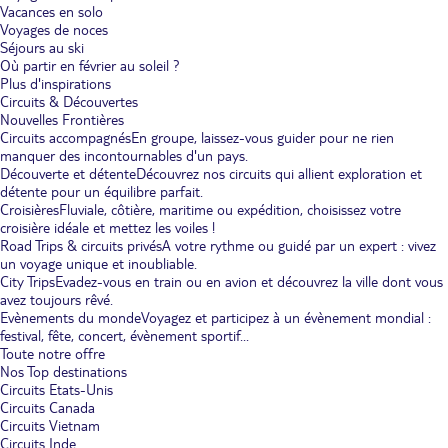
Vacances en solo
Voyages de noces
Séjours au ski
Où partir en février au soleil ?
Plus d'inspirations
Circuits & Découvertes
Nouvelles Frontières
Circuits accompagnés
En groupe, laissez-vous guider pour ne rien
manquer des incontournables d'un pays.
Découverte et détente
Découvrez nos circuits qui allient exploration et
détente pour un équilibre parfait.
Croisières
Fluviale, côtière, maritime ou expédition, choisissez votre
croisière idéale et mettez les voiles !
Road Trips & circuits privés
A votre rythme ou guidé par un expert : vivez
un voyage unique et inoubliable.
City Trips
Evadez-vous en train ou en avion et découvrez la ville dont vous
avez toujours rêvé.
Evènements du monde
Voyagez et participez à un évènement mondial :
festival, fête, concert, évènement sportif...
Toute notre offre
Nos Top destinations
Circuits Etats-Unis
Circuits Canada
Circuits Vietnam
Circuits Inde