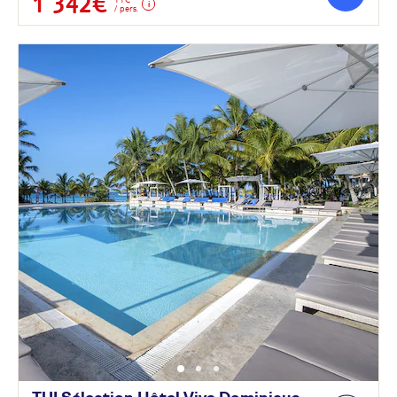
1 342€
/ pers.