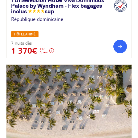
TUI Sélection Hôtel Viva Dominicus
Palace by Wyndham - Flex bagages
inclus
sup
République dominicaine
HÔTEL ANIMÉ
7 nuits dès
1 370€
TTC
/ pers.