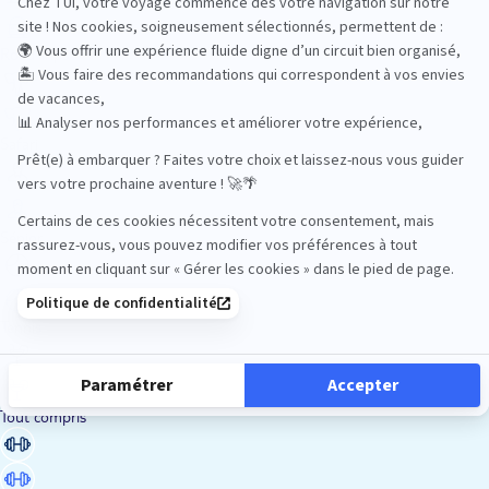
Road Trips
Safari
Sénior
Tennis
Tout compris