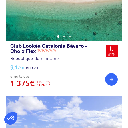
Club Lookéa Catalonia Bávaro -
Choix
Flex
République dominicaine
9,1
/10
80 avis
6 nuits dès
1 375€
TTC
/ pers.