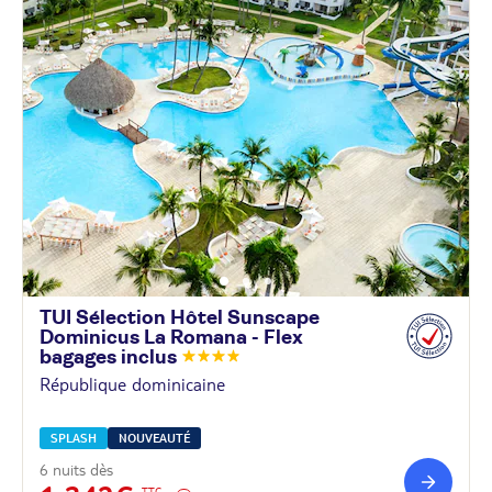
TUI Sélection Hôtel Sunscape
Dominicus La Romana - Flex
bagages
inclus
République dominicaine
SPLASH
NOUVEAUTÉ
6 nuits dès
TTC