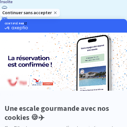
Insolite
Luxe
Nature
Neige
Plongée
Premium