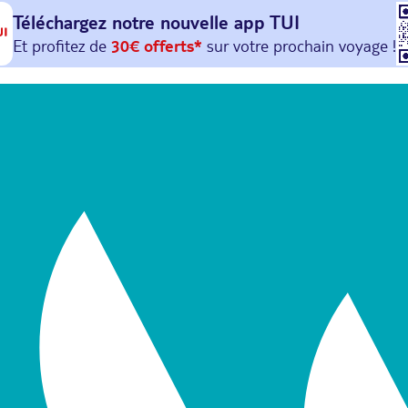
Téléchargez notre nouvelle
app TUI
Et profitez de
30€ offerts*
sur votre
prochain
voyage !
avec le code :
HAPPYAPP