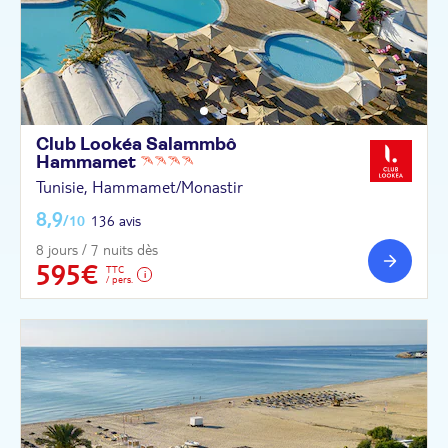
Club Lookéa Salammbô
Hammamet
Tunisie, Hammamet/Monastir
8,9
/10
136 avis
8 jours / 7 nuits dès
595€
TTC
/ pers.