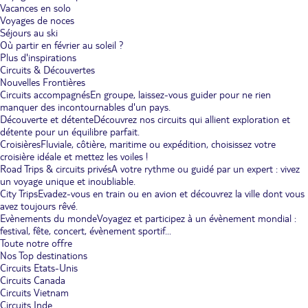
Vacances en solo
Voyages de noces
Séjours au ski
Où partir en février au soleil ?
Plus d'inspirations
Circuits & Découvertes
Nouvelles Frontières
Circuits accompagnés
En groupe, laissez-vous guider pour ne rien
manquer des incontournables d'un pays.
Découverte et détente
Découvrez nos circuits qui allient exploration et
détente pour un équilibre parfait.
Croisières
Fluviale, côtière, maritime ou expédition, choisissez votre
croisière idéale et mettez les voiles !
Road Trips & circuits privés
A votre rythme ou guidé par un expert : vivez
un voyage unique et inoubliable.
City Trips
Evadez-vous en train ou en avion et découvrez la ville dont vous
avez toujours rêvé.
Evènements du monde
Voyagez et participez à un évènement mondial :
festival, fête, concert, évènement sportif...
Toute notre offre
Nos Top destinations
Circuits Etats-Unis
Circuits Canada
Circuits Vietnam
Circuits Inde