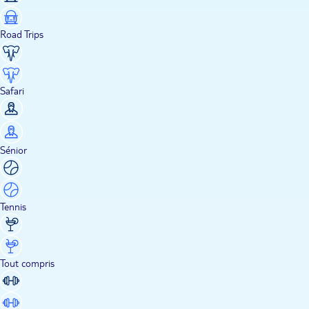
Road Trips
Safari
Sénior
Tennis
Tout compris