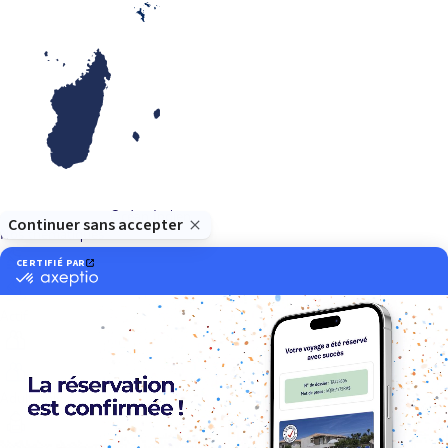
Océan Indien
Nos thématiques
Actif
Adult only