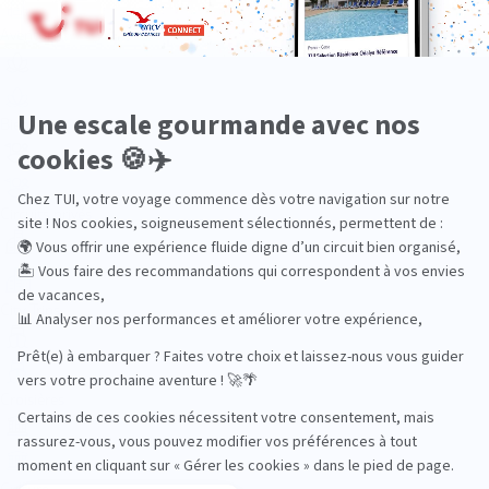
Aventure
Bien-être
Circuits privés
City Trips
Croisières
Culture