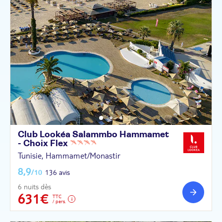
Club Lookéa Salammbo Hammamet
- Choix
Flex
Tunisie, Hammamet/Monastir
8,9
/10
136 avis
6 nuits dès
631€
TTC
/ pers.