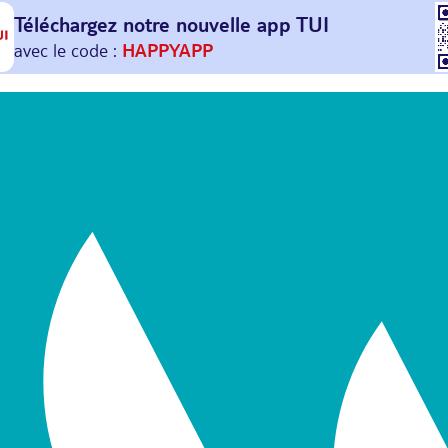
Téléchargez notre nouvelle
app TUI
Et profitez de
30€ offerts*
sur votre
prochain
voyage !
avec le code :
HAPPYAPP