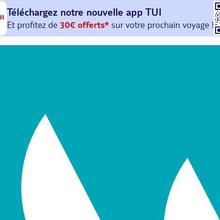
Téléchargez notre nouvelle
app TUI
Et profitez de
30€ offerts*
sur votre
prochain
voyage !
avec le code :
HAPPYAPP