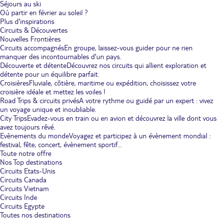
Séjours au ski
Où partir en février au soleil ?
Plus d'inspirations
Circuits & Découvertes
Nouvelles Frontières
Circuits accompagnés
En groupe, laissez-vous guider pour ne rien
manquer des incontournables d'un pays.
Découverte et détente
Découvrez nos circuits qui allient exploration et
détente pour un équilibre parfait.
Croisières
Fluviale, côtière, maritime ou expédition, choisissez votre
croisière idéale et mettez les voiles !
Road Trips & circuits privés
A votre rythme ou guidé par un expert : vivez
un voyage unique et inoubliable.
City Trips
Evadez-vous en train ou en avion et découvrez la ville dont vous
avez toujours rêvé.
Evènements du monde
Voyagez et participez à un évènement mondial :
festival, fête, concert, évènement sportif...
Toute notre offre
Nos Top destinations
Circuits Etats-Unis
Circuits Canada
Circuits Vietnam
Circuits Inde
Circuits Egypte
Toutes nos destinations