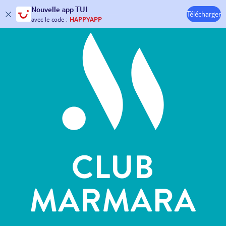
Hôtels & Clubs
Nouvelle
app TUI
Télécharger
30€ offerts*
sur votre
voyage !
avec le code :
HAPPYAPP