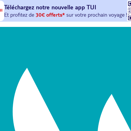
Téléchargez notre nouvelle
app TUI
Et profitez de
30€ offerts*
sur votre
prochain
voyage !
avec le code :
HAPPYAPP