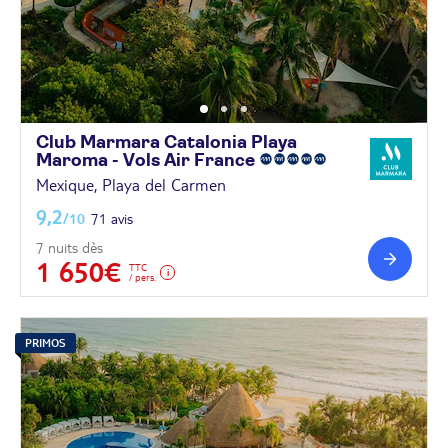
Club Marmara Catalonia Playa
Maroma - Vols Air
France
Mexique, Playa del Carmen
9,2
/10
71 avis
7 nuits dès
1 650€
TTC
/ pers.
PRIMOS