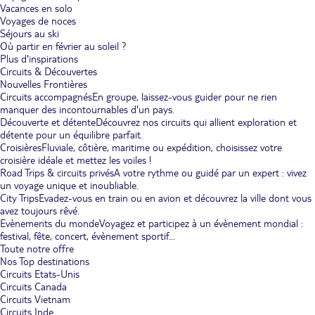
Vacances en solo
Voyages de noces
Séjours au ski
Où partir en février au soleil ?
Plus d'inspirations
Circuits & Découvertes
Nouvelles Frontières
Circuits accompagnés
En groupe, laissez-vous guider pour ne rien
manquer des incontournables d'un pays.
Découverte et détente
Découvrez nos circuits qui allient exploration et
détente pour un équilibre parfait.
Croisières
Fluviale, côtière, maritime ou expédition, choisissez votre
croisière idéale et mettez les voiles !
Road Trips & circuits privés
A votre rythme ou guidé par un expert : vivez
un voyage unique et inoubliable.
City Trips
Evadez-vous en train ou en avion et découvrez la ville dont vous
avez toujours rêvé.
Evènements du monde
Voyagez et participez à un évènement mondial :
festival, fête, concert, évènement sportif...
Toute notre offre
Nos Top destinations
Circuits Etats-Unis
Circuits Canada
Circuits Vietnam
Circuits Inde