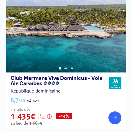
Club Marmara Viva Dominicus - Vols
Air
Caraïbes
République dominicaine
8,7
/10
64 avis
7 nuits dès
1 435€
TTC
-14%
/ pers.
au lieu de
1 665€