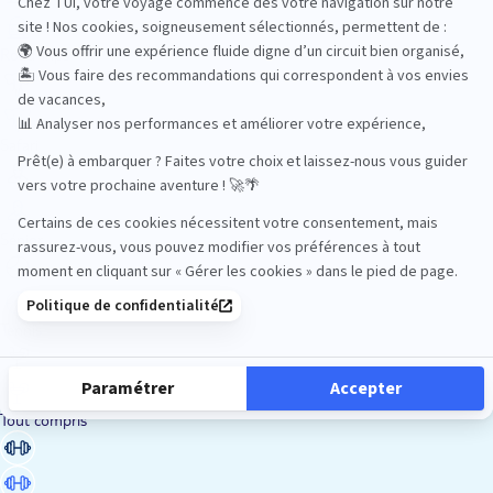
Road Trips
Safari
Sénior
Tennis
Tout compris