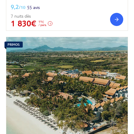
9,2
/10
55 avis
7 nuits dès
1 830€
TTC
/ pers.
PRIMOS