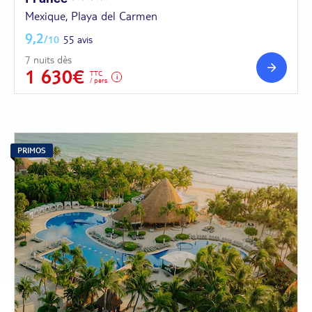
Mexique, Playa del Carmen
9,2
/10
55 avis
7 nuits dès
1 630€
TTC
/ pers.
PRIMOS