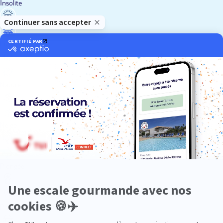
Insolite
Luxe
Nature
Neige
Plongée
Premium