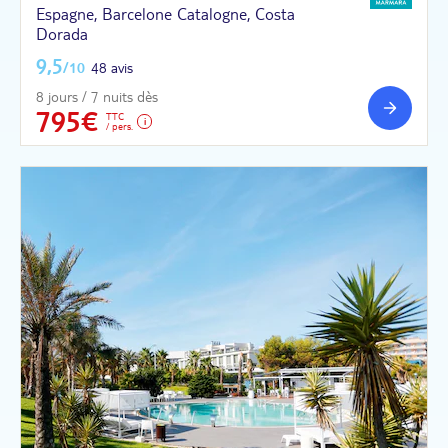
Espagne, Barcelone Catalogne, Costa
Dorada
9,5
/10
48 avis
8 jours / 7 nuits dès
795€
TTC
/ pers.