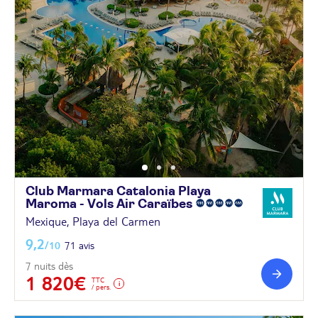
Club Marmara Catalonia Playa
Maroma - Vols Air
Caraïbes
Mexique, Playa del Carmen
9,2
/10
71 avis
7 nuits dès
1 820€
TTC
/ pers.