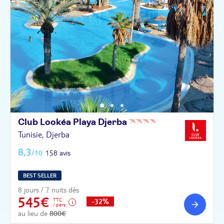
Club Lookéa Playa
Djerba
Tunisie, Djerba
8,3
/10
158 avis
BEST SELLER
8 jours / 7 nuits dès
545€
TTC
-32%
/ pers.
au lieu de
800€