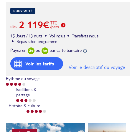
NOUVEAUTÉ
2 119€
TTC
dès
/pers.
15 Jours / 13 nuits
Vol inclus
Transferts inclus
Repas selon programme
Payez en
ou
par carte bancaire
Voir les tarifs
Voir le descriptif du voyage
Rythme du voyage
Traditions &
partage
Histoire & culture