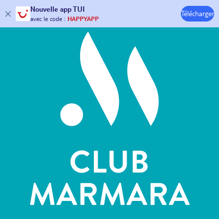
Hôtels & Clubs
Nouvelle
app TUI
Télécharger
30€ offerts*
sur votre
voyage !
avec le code :
HAPPYAPP