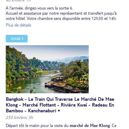
A l'arrivée, dirigez-vous vers la sortie 6.
Accueil et assistance par notre représentant et transfert jusqu'à
votre hôtel. Votre chambre sera disponible entre 12h30 et 14h.
Déjeuner et après-midi libres. Votre hôtel est idéalement situé
Plus de détails
dans un quartier animé. La réception vous donnera un petit plan
pour vous orienter et trouver les points d'intérêt du quartier.
JOUR 3
Profitez-en pour vous détendre et tester dans les salons voisins le
célèbre massage thailandais (budget 250 à 350 BHT pour 60 min -
soit 7 à 9 € + pourboires). Nous vous conseillons de vous rendre à
pied (10 min) au marché "Asiatique", c'est son nom, qui regorge
de commerces en tous genres, et qui se situe à côté de la grande
roue qui borde le fleuve Chao Phraya, lieu très animé et
sympathique.
Dîner et nuit à l'hôtel.
Bangkok - Le Train Qui Traverse Le Marché De Mae
Klong - Marché Flottant - Rivière Kwaï - Radeau En
Bambou - Kanchanaburi •
250 km/env. 3h
Départ tôt le matin pour la visite du
marché de Mae Klong
. Ce