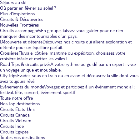
Séjours au ski
Où partir en février au soleil ?
Plus d'inspirations
Circuits & Découvertes
Nouvelles Frontières
Circuits accompagnés
En groupe, laissez-vous guider pour ne rien
manquer des incontournables d'un pays.
Découverte et détente
Découvrez nos circuits qui allient exploration et
détente pour un équilibre parfait.
Croisières
Fluviale, côtière, maritime ou expédition, choisissez votre
croisière idéale et mettez les voiles !
Road Trips & circuits privés
A votre rythme ou guidé par un expert : vivez
un voyage unique et inoubliable.
City Trips
Evadez-vous en train ou en avion et découvrez la ville dont vous
avez toujours rêvé.
Evènements du monde
Voyagez et participez à un évènement mondial :
festival, fête, concert, évènement sportif...
Toute notre offre
Nos Top destinations
Circuits Etats-Unis
Circuits Canada
Circuits Vietnam
Circuits Inde
Circuits Egypte
Toutes nos destinations