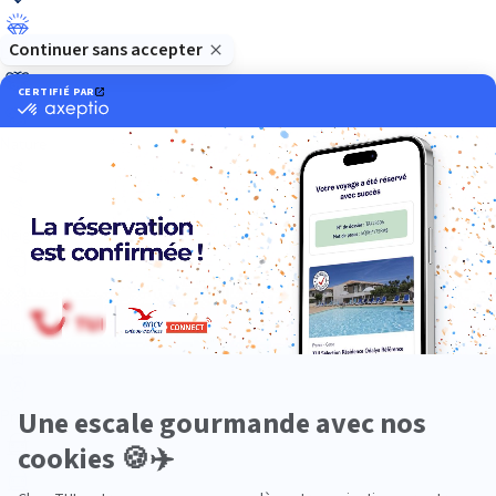
Luxe
Nature
Neige
Plongée
Premium