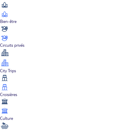
Bien-être
Circuits privés
City Trips
Croisières
Culture