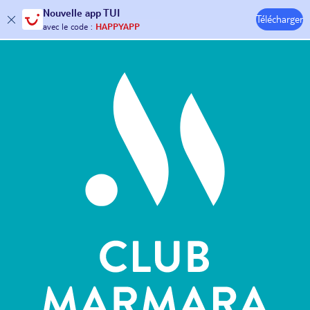
Nouvelle
app TUI
Télécharger
30€ offerts*
sur votre
voyage !
Hôtels & Clubs
avec le code :
HAPPYAPP