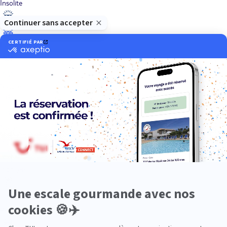
Insolite
Luxe
Nature
Neige
Plongée
Premium