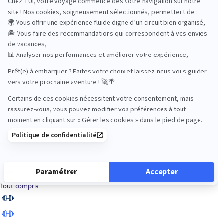
Road Trips
Safari
Sénior
Tennis
Tout compris