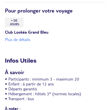
Sartène a su préserver son âme médiévale et ses traditions
séculaires.
Pour prolonger votre voyage
En fin de journée, retour à Ajaccio.
Diner et nuit à l’hôtel.
+ DE
JOURS
Club Lookéa Grand Bleu
Plus de détails
Infos Utiles
À savoir
• Participants : minimum 3 - maximum 20
• Enfant : à partir de 12 ans
• Départs garantis
• Hébergement : hôtels 3* (normes locales)
• Transport : bus
À noter
: