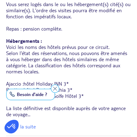
Vous serez logés dans le ou les hébergement(s) cité(s) ou
similaire(s). L'ordre des visites pourra être modifié en
fonction des impératifs locaux.
Repas : pension complète.
Hébergements :
Voici les noms des hôtels prévus pour ce circuit.
Selon l'état des réservations, nous pouvons être amenés
à vous héberger dans des hôtels similaires de même
catégorie. La classification des hôtels correspond aux
normes locales.
Ajaccio :hôtel Holiday INN 3*
Bastia : hôtel Posta-Vecchia 3*
Besoin d'aide ?
Porto-Vecchio : hôtel Golfe Hôtel 3*
La liste définitive est disponible auprès de votre agence
de voyage
...
... Lire la suite