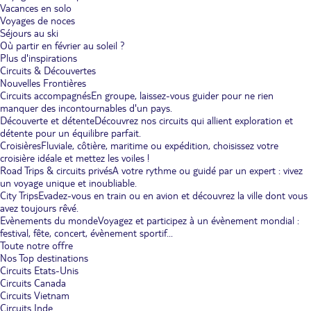
Vacances en solo
Voyages de noces
Séjours au ski
Où partir en février au soleil ?
Plus d'inspirations
Circuits & Découvertes
Nouvelles Frontières
Circuits accompagnés
En groupe, laissez-vous guider pour ne rien
manquer des incontournables d'un pays.
Découverte et détente
Découvrez nos circuits qui allient exploration et
détente pour un équilibre parfait.
Croisières
Fluviale, côtière, maritime ou expédition, choisissez votre
croisière idéale et mettez les voiles !
Road Trips & circuits privés
A votre rythme ou guidé par un expert : vivez
un voyage unique et inoubliable.
City Trips
Evadez-vous en train ou en avion et découvrez la ville dont vous
avez toujours rêvé.
Evènements du monde
Voyagez et participez à un évènement mondial :
festival, fête, concert, évènement sportif...
Toute notre offre
Nos Top destinations
Circuits Etats-Unis
Circuits Canada
Circuits Vietnam
Circuits Inde