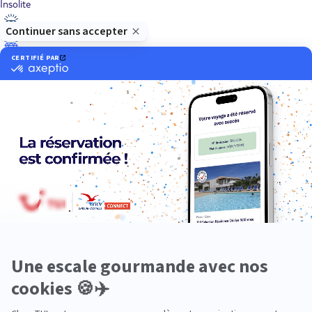
Insolite
Luxe
Nature
Neige
Plongée
Premium