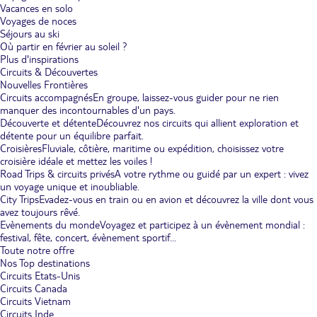
Vacances en solo
Voyages de noces
Séjours au ski
Où partir en février au soleil ?
Plus d'inspirations
Circuits & Découvertes
Nouvelles Frontières
Circuits accompagnés
En groupe, laissez-vous guider pour ne rien
manquer des incontournables d'un pays.
Découverte et détente
Découvrez nos circuits qui allient exploration et
détente pour un équilibre parfait.
Croisières
Fluviale, côtière, maritime ou expédition, choisissez votre
croisière idéale et mettez les voiles !
Road Trips & circuits privés
A votre rythme ou guidé par un expert : vivez
un voyage unique et inoubliable.
City Trips
Evadez-vous en train ou en avion et découvrez la ville dont vous
avez toujours rêvé.
Evènements du monde
Voyagez et participez à un évènement mondial :
festival, fête, concert, évènement sportif...
Toute notre offre
Nos Top destinations
Circuits Etats-Unis
Circuits Canada
Circuits Vietnam
Circuits Inde