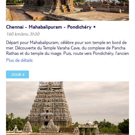
Chennai - Mahabalipuram - Pondichéry •
160 km/env. 3h30
Départ pour Mahabalipuram, célèbre pour son temple en bord de
mer. Découverte du Temple Varaha Cave, du complexe de Pancha
Rathas et du temple du rivage. Puis, route vers Pondichéry, l’ancien
comptoir français et la capitale des anciennes Indes françaises, au
Plus de détails
charme et à l'ambiance uniques. Vous ferez une halte en chemin
dans un atelier où vous pourrez observer des artisans sculpter la
JOUR 4
pierre.
Vous déjeunerez dans cette ville au cachet particulier.
Après le repas, vous visiterez le musée et l'ashram Sri Aurobindo,
devenu un centre de yoga intégral. Puis vous profiterez d'une
balade en rickshaw dans la ville. Arrêt au marché aux fleurs et aux
légumes pour avoir un aperçu de la vie locale.
Dîner. Nuit à l’hôtel.