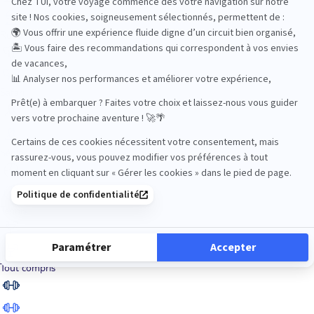
Road Trips
Safari
Sénior
Tennis
Tout compris