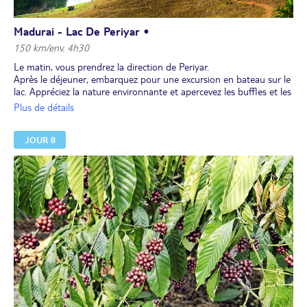
Madurai - Lac De Periyar •
150 km/env. 4h30
Le matin, vous prendrez la direction de Periyar.
Après le déjeuner, embarquez pour une excursion en bateau sur le
lac. Appréciez la nature environnante et apercevez les buffles et les
oiseaux qui viennent s’abreuver sur ses rives !
Plus de détails
Dîner. Nuit à l'hôtel.
JOUR 8