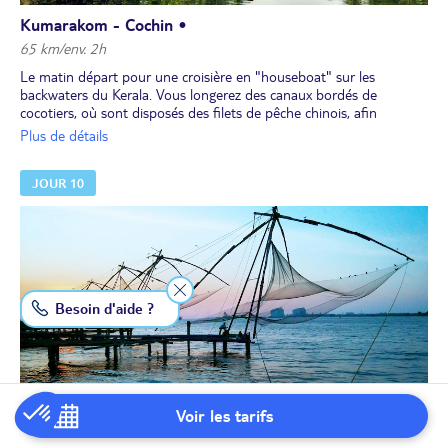
Kumarakom - Cochin •
65 km/env. 2h
Le matin départ pour une croisière en "houseboat" sur les
backwaters du Kerala. Vous longerez des canaux bordés de
cocotiers, où sont disposés des filets de pêche chinois, afin
d’observer la vie des habitants. Déjeuner à bord.
Plus de détails
Puis, route pour Cochin. Reste de la journée libre.
Le soir, dîner, puis spectacle de danses kathakali, typiques du
JOUR 10
Kerala. Nuit à l’hôtel.
Besoin d'aide ?
Voir les tarifs