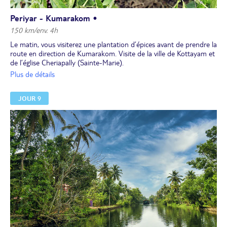
Periyar - Kumarakom •
150 km/env. 4h
Le matin, vous visiterez une plantation d’épices avant de prendre la
route en direction de Kumarakom. Visite de la ville de Kottayam et
de l’église Cheriapally (Sainte-Marie).
Déjeuner.
Plus de détails
L'après-midi, découverte du Kerala rural et traditionnel, en
compagnie de quelques habitants, autour du travail de la noix de
JOUR 9
coco : cueillette de la coco, tissage des feuilles de coco, fabrication
de la feuille de coco et rencontre avec un pêcheur. Retour à
Kumarakom.
Dîner. Nuit à l’hôtel.