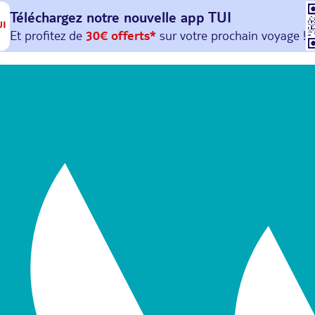
Téléchargez notre nouvelle
app TUI
Et profitez de
30€ offerts*
sur votre
prochain
voyage !
avec le code :
HAPPYAPP