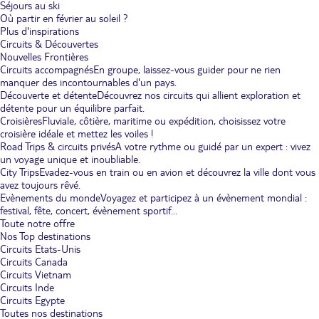
Séjours au ski
Où partir en février au soleil ?
Plus d'inspirations
Circuits & Découvertes
Nouvelles Frontières
Circuits accompagnés
En groupe, laissez-vous guider pour ne rien
manquer des incontournables d'un pays.
Découverte et détente
Découvrez nos circuits qui allient exploration et
détente pour un équilibre parfait.
Croisières
Fluviale, côtière, maritime ou expédition, choisissez votre
croisière idéale et mettez les voiles !
Road Trips & circuits privés
A votre rythme ou guidé par un expert : vivez
un voyage unique et inoubliable.
City Trips
Evadez-vous en train ou en avion et découvrez la ville dont vous
avez toujours rêvé.
Evènements du monde
Voyagez et participez à un évènement mondial :
festival, fête, concert, évènement sportif...
Toute notre offre
Nos Top destinations
Circuits Etats-Unis
Circuits Canada
Circuits Vietnam
Circuits Inde
Circuits Egypte
Toutes nos destinations