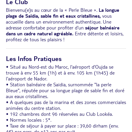
Le Club
Bienvenu(e)s au cœur de la « Perle Bleue ».
La longue
plage de Saïdia, sable fin et eaux cristallines,
vous
accueille dans un environnement authentique. Une
adresse confortabe pour profiter d'un
séjour balnéaire
dans un cadre naturel agréable.
Entre détente et loisirs,
profitez de tous les plaisirs !
Les Infos Pratiques
• Situé au Nord-est du Maroc, l'aéroport d'Oujda se
trouve à env 55 km (1h) et à env. 105 km (1h45) de
l'aéroport de Nador.
• Station balnéaire de Saidia, surnommée "la perle
Bleue", réputée pour sa longue plage de sable fin et doré
aux eaux cristallines.
• A quelques pas de la marina et des zones commerciales
animées du centre station.
• 192 chambres dont 96 réservées au Club Lookéa.
• Normes locales : 5*.
• Taxe de séjour à payer sur place : 39,60 dirham (env.
4€) par pers. de +12 ans par nuit.