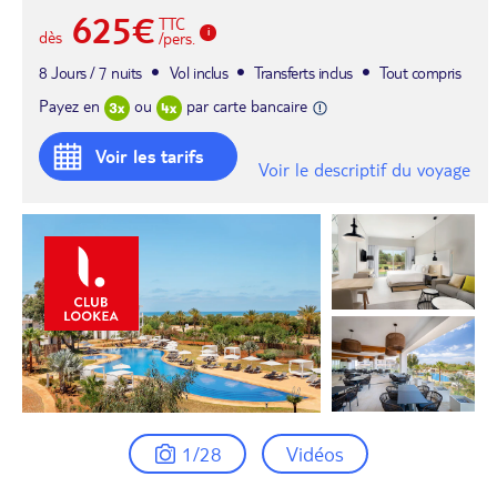
625€
TTC
dès
/pers.
8 Jours / 7 nuits
Vol inclus
Transferts inclus
Tout compris
Payez en
ou
par carte bancaire
Voir les tarifs
Voir le descriptif du voyage
1/28
Vidéos