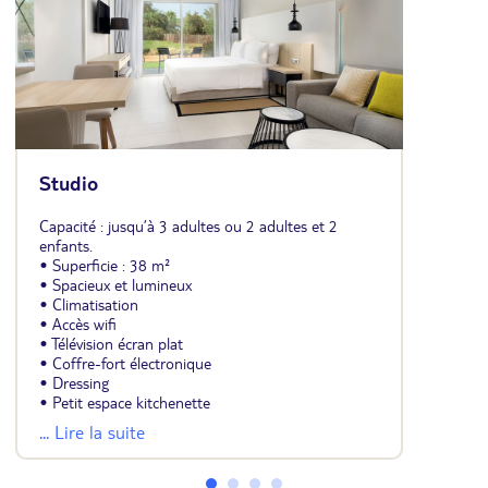
Studio
Capacité : jusqu’à 3 adultes ou 2 adultes et 2
enfants.
• Superficie : 38 m²
• Spacieux et lumineux
• Climatisation
• Accès wifi
• Télévision écran plat
• Coffre-fort électronique
• Dressing
• Petit espace kitchenette
• Salle de bains avec baignoire ou douche et
... Lire la suite
sèche-cheveux
• Vue jardin ou piscine
• Terrasse de 8 m²