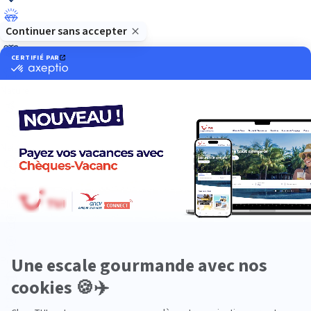
Luxe
Nature
Neige
Plongée
Premium