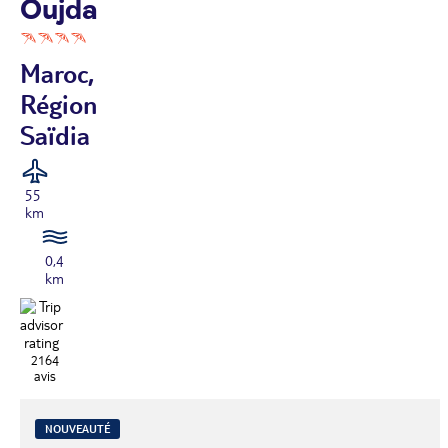
Oujda
Maroc,
Région
Saïdia
55
km
0,4
km
2164
avis
NOUVEAUTÉ