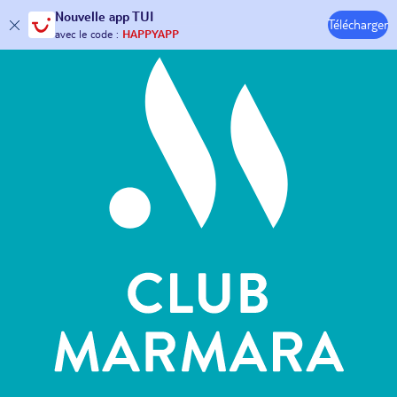
Hôtels & Clubs
Nouvelle
app TUI
30€ offerts*
sur votre
voyage !
Télécharger
avec le code :
HAPPYAPP