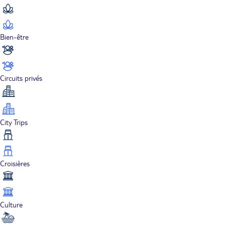
Bien-être
Circuits privés
City Trips
Croisières
Culture