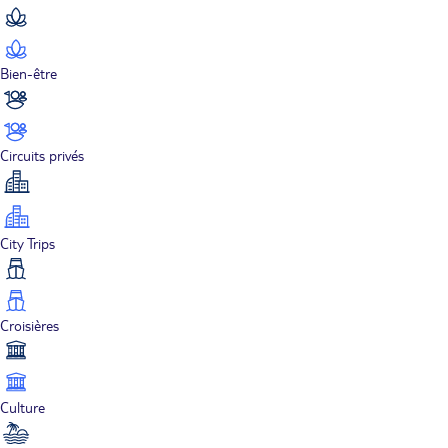
Bien-être
Circuits privés
City Trips
Croisières
Culture