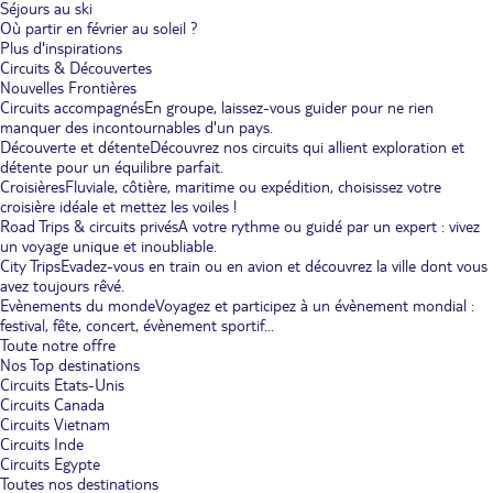
Séjours au ski
Où partir en février au soleil ?
Plus d'inspirations
Circuits & Découvertes
Nouvelles Frontières
Circuits accompagnés
En groupe, laissez-vous guider pour ne rien
manquer des incontournables d'un pays.
Découverte et détente
Découvrez nos circuits qui allient exploration et
détente pour un équilibre parfait.
Croisières
Fluviale, côtière, maritime ou expédition, choisissez votre
croisière idéale et mettez les voiles !
Road Trips & circuits privés
A votre rythme ou guidé par un expert : vivez
un voyage unique et inoubliable.
City Trips
Evadez-vous en train ou en avion et découvrez la ville dont vous
avez toujours rêvé.
Evènements du monde
Voyagez et participez à un évènement mondial :
festival, fête, concert, évènement sportif...
Toute notre offre
Nos Top destinations
Circuits Etats-Unis
Circuits Canada
Circuits Vietnam
Circuits Inde
Circuits Egypte
Toutes nos destinations