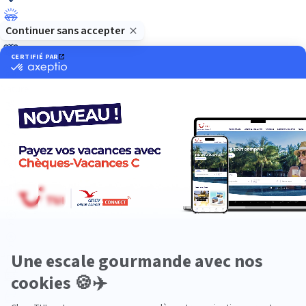
Luxe
Nature
Neige
Plongée
Premium