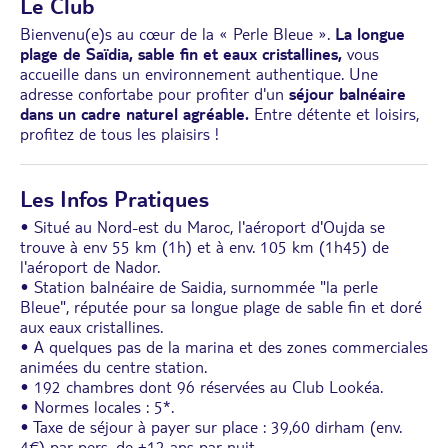
Le Club
Bienvenu(e)s au cœur de la « Perle Bleue ».
La longue
plage de Saïdia, sable fin et eaux cristallines,
vous
accueille dans un environnement authentique. Une
adresse confortabe pour profiter d'un
séjour balnéaire
dans un cadre naturel agréable.
Entre détente et loisirs,
profitez de tous les plaisirs !
Les Infos Pratiques
• Situé au Nord-est du Maroc, l'aéroport d'Oujda se
trouve à env 55 km (1h) et à env. 105 km (1h45) de
l'aéroport de Nador.
• Station balnéaire de Saidia, surnommée "la perle
Bleue", réputée pour sa longue plage de sable fin et doré
aux eaux cristallines.
• A quelques pas de la marina et des zones commerciales
animées du centre station.
• 192 chambres dont 96 réservées au Club Lookéa.
• Normes locales : 5*.
• Taxe de séjour à payer sur place : 39,60 dirham (env.
4€) par pers. de +12 ans par nuit.