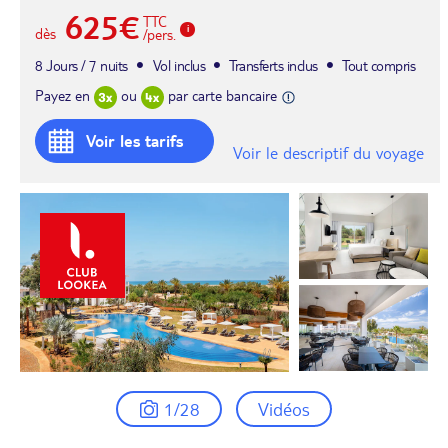
625€
TTC
dès
/pers.
8 Jours / 7 nuits
Vol inclus
Transferts inclus
Tout compris
Payez en
ou
par carte bancaire
Voir les tarifs
Voir le descriptif du voyage
1/28
Vidéos