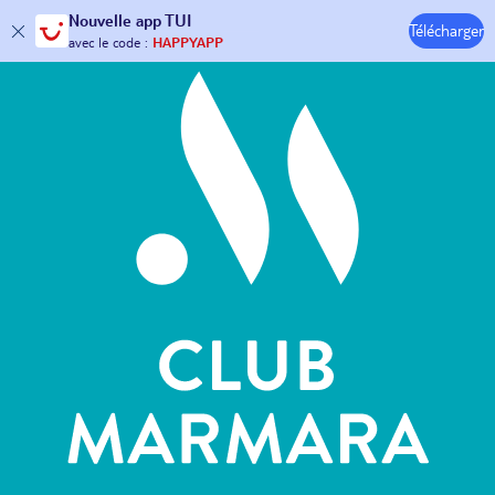
Hôtels & Clubs
Nouvelle
app TUI
30€ offerts*
sur votre
voyage !
Télécharger
avec le code :
HAPPYAPP