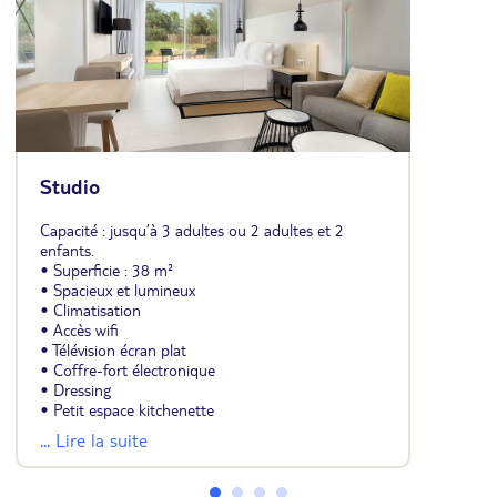
Studio
Capacité : jusqu’à 3 adultes ou 2 adultes et 2
enfants.
• Superficie : 38 m²
• Spacieux et lumineux
• Climatisation
• Accès wifi
• Télévision écran plat
• Coffre-fort électronique
• Dressing
• Petit espace kitchenette
• Salle de bains avec baignoire ou douche et
... Lire la suite
sèche-cheveux
• Vue jardin ou piscine
• Terrasse de 8 m²