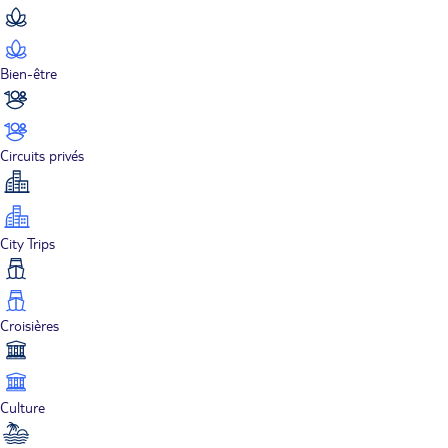
Bien-être
Circuits privés
City Trips
Croisières
Culture