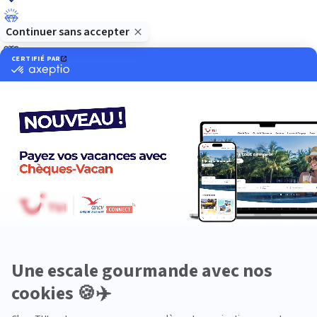
Luxe
Nature
Neige
Plongée
Premium