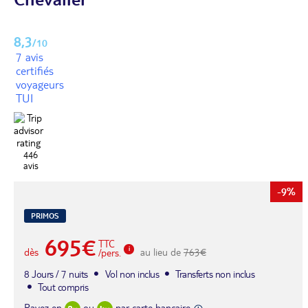
8,3
/10
7 avis
certifiés
voyageurs
TUI
446
avis
-9%
PRIMOS
695€
TTC
dès
au lieu de
763€
/pers.
8 Jours / 7 nuits
Vol non inclus
Transferts non inclus
Tout compris
Payez en
ou
par carte bancaire