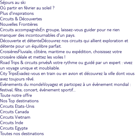
Séjours au ski
Où partir en février au soleil ?
Plus d'inspirations
Circuits & Découvertes
Nouvelles Frontières
Circuits accompagnés
En groupe, laissez-vous guider pour ne rien
manquer des incontournables d'un pays.
Découverte et détente
Découvrez nos circuits qui allient exploration et
détente pour un équilibre parfait.
Croisières
Fluviale, côtière, maritime ou expédition, choisissez votre
croisière idéale et mettez les voiles !
Road Trips & circuits privés
A votre rythme ou guidé par un expert : vivez
un voyage unique et inoubliable.
City Trips
Evadez-vous en train ou en avion et découvrez la ville dont vous
avez toujours rêvé.
Evènements du monde
Voyagez et participez à un évènement mondial :
festival, fête, concert, évènement sportif...
Toute notre offre
Nos Top destinations
Circuits Etats-Unis
Circuits Canada
Circuits Vietnam
Circuits Inde
Circuits Egypte
Toutes nos destinations