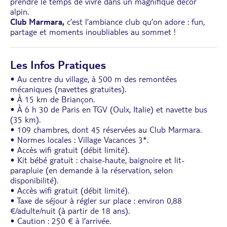
prendre le temps de vivre dans un magnifique décor
alpin.
Club Marmara,
c’est l’ambiance club qu’on adore : fun,
partage et moments inoubliables au sommet !
Les Infos Pratiques
• Au centre du village, à 500 m des remontées
mécaniques (navettes gratuites).
• À 15 km de Briançon.
• À 6 h 30 de Paris en TGV (Oulx, Italie) et navette bus
(35 km).
• 109 chambres, dont 45 réservées au Club Marmara.
• Normes locales : Village Vacances 3*.
• Accès wifi gratuit (débit limité).
• Kit bébé gratuit : chaise-haute, baignoire et lit-
parapluie (en demande à la réservation, selon
disponibilité).
• Accès wifi gratuit (débit limité).
• Taxe de séjour à régler sur place : environ 0,88
€/adulte/nuit (à partir de 18 ans).
• Caution : 250 € à l’arrivée.