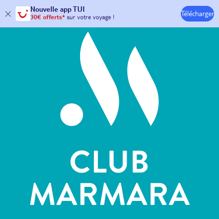
Hôtels & Clubs
Nouvelle
app TUI
30€ offerts*
sur votre
voyage !
Télécharger
avec le code :
HAPPYAPP