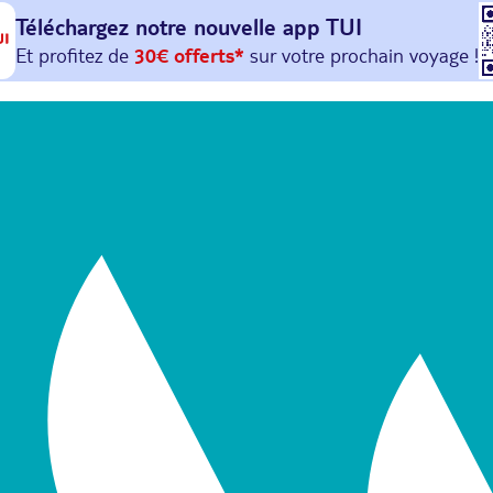
Téléchargez notre nouvelle
app TUI
Et profitez de
30€ offerts*
sur votre
prochain
voyage !
avec le code :
HAPPYAPP