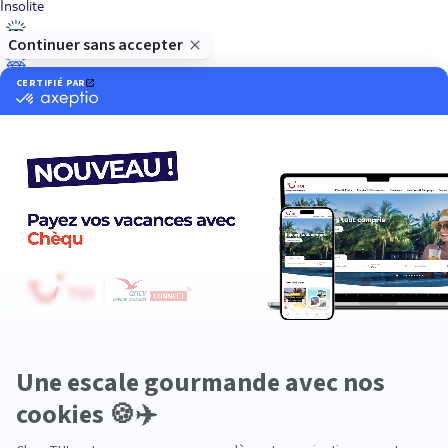
Insolite
Luxe
Nature
Neige
Plongée
Premium