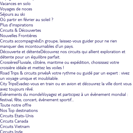
Vacances en solo
Voyages de noces
Séjours au ski
Où partir en février au soleil ?
Plus d'inspirations
Circuits & Découvertes
Nouvelles Frontières
Circuits accompagnés
En groupe, laissez-vous guider pour ne rien
manquer des incontournables d'un pays.
Découverte et détente
Découvrez nos circuits qui allient exploration et
détente pour un équilibre parfait.
Croisières
Fluviale, côtière, maritime ou expédition, choisissez votre
croisière idéale et mettez les voiles !
Road Trips & circuits privés
A votre rythme ou guidé par un expert : vivez
un voyage unique et inoubliable.
City Trips
Evadez-vous en train ou en avion et découvrez la ville dont vous
avez toujours rêvé.
Evènements du monde
Voyagez et participez à un évènement mondial :
festival, fête, concert, évènement sportif...
Toute notre offre
Nos Top destinations
Circuits Etats-Unis
Circuits Canada
Circuits Vietnam
Circuits Inde