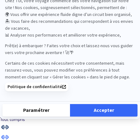
Road Trips
Safari
Sénior
Tennis
Tout compris