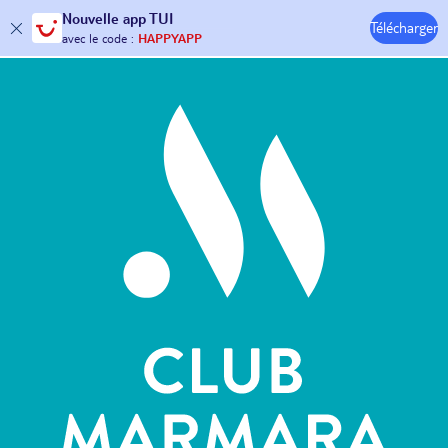
Nouvelle
app TUI
Télécharger
30€ offerts*
sur votre
voyage !
Hôtels & Clubs
avec le code :
HAPPYAPP