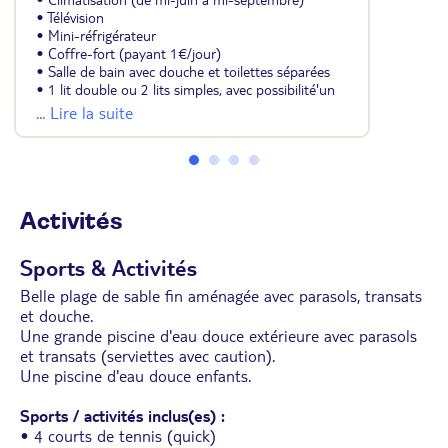
• Climatisation (de mi-juin à mi-septembre)
• Télévision
• Mini-réfrigérateur
• Coffre-fort (payant 1€/jour)
• Salle de bain avec douche et toilettes séparées
• 1 lit double ou 2 lits simples, avec possibilité'un
lit supplémentaire
... Lire la suite
Activités
Sports & Activités
Belle plage de sable fin aménagée avec parasols, transats
et douche.
Une grande piscine d'eau douce extérieure avec parasols
et transats (serviettes avec caution).
Une piscine d'eau douce enfants.
Sports / activités inclus(es) :
• 4 courts de tennis (quick)