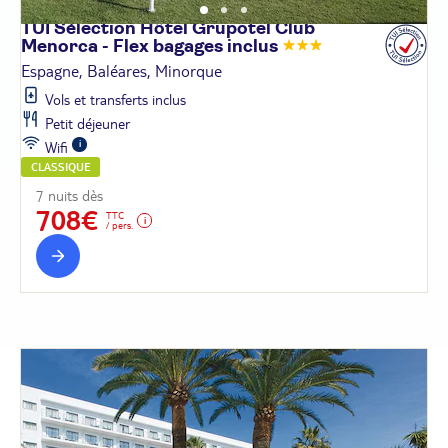
TUI Sélection Hôtel Grupotel Club
Menorca - Flex bagages
inclus
Espagne, Baléares, Minorque
Vols et transferts inclus
Petit déjeuner
Wifi
CLASSIQUE
7 nuits dès
708€
TTC
/ pers.