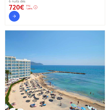
6 nuits dès
720€
TTC
/ pers.