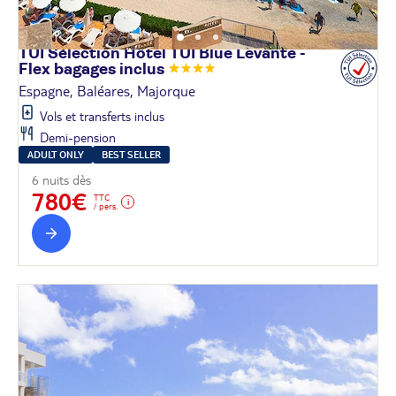
TUI Sélection Hôtel TUI Blue Levante -
Flex bagages
inclus
Espagne, Baléares, Majorque
Vols et transferts inclus
Demi-pension
ADULT ONLY
BEST SELLER
6 nuits dès
780€
TTC
/ pers.