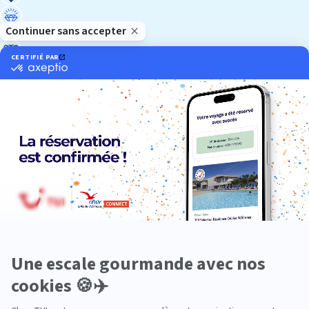
Luxe
Nature
Neige
Plongée
Premium