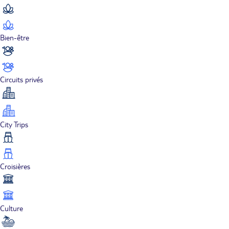
Bien-être
Circuits privés
City Trips
Croisières
Culture