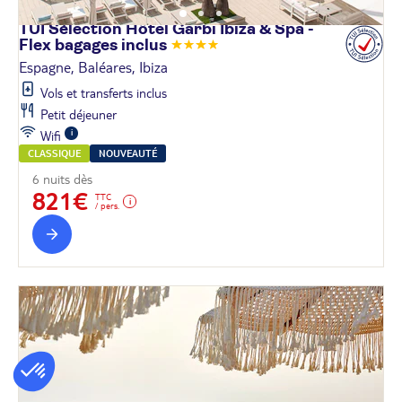
TUI Sélection Hôtel Garbi Ibiza & Spa -
Flex bagages
inclus
Espagne, Baléares, Ibiza
Vols et transferts inclus
Petit déjeuner
Wifi
CLASSIQUE
NOUVEAUTÉ
6 nuits dès
821€
TTC
/ pers.