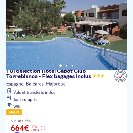
TUI Sélection Hôtel Cabot Club
Torreblanca - Flex bagages
inclus
Espagne, Baléares, Majorque
Vols et transferts inclus
Tout compris
Wifi
MALIN
6 nuits dès
664€
TTC
/ pers.