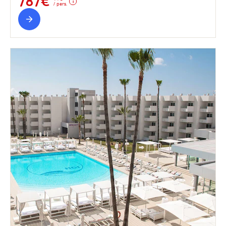
787€
/ pers.