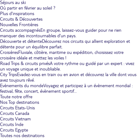
Séjours au ski
Où partir en février au soleil ?
Plus d'inspirations
Circuits & Découvertes
Nouvelles Frontières
Circuits accompagnés
En groupe, laissez-vous guider pour ne rien
manquer des incontournables d'un pays.
Découverte et détente
Découvrez nos circuits qui allient exploration et
détente pour un équilibre parfait.
Croisières
Fluviale, côtière, maritime ou expédition, choisissez votre
croisière idéale et mettez les voiles !
Road Trips & circuits privés
A votre rythme ou guidé par un expert : vivez
un voyage unique et inoubliable.
City Trips
Evadez-vous en train ou en avion et découvrez la ville dont vous
avez toujours rêvé.
Evènements du monde
Voyagez et participez à un évènement mondial :
festival, fête, concert, évènement sportif...
Toute notre offre
Nos Top destinations
Circuits Etats-Unis
Circuits Canada
Circuits Vietnam
Circuits Inde
Circuits Egypte
Toutes nos destinations