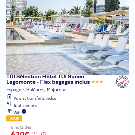
TUI Sélection Hôtel TUI Suneo
Lagomonte - Flex bagages
inclus
Espagne, Baléares, Majorque
Vols et transferts inclus
Tout compris
Wifi
MALIN
6 nuits dès
670€
TTC