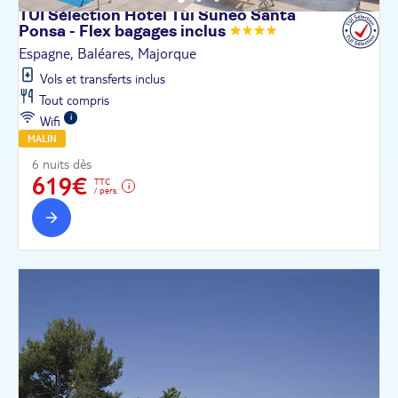
TUI Sélection Hôtel Tui Suneo Santa
Ponsa - Flex bagages
inclus
Espagne, Baléares, Majorque
Vols et transferts inclus
Tout compris
Wifi
MALIN
6 nuits dès
619€
TTC
/ pers.