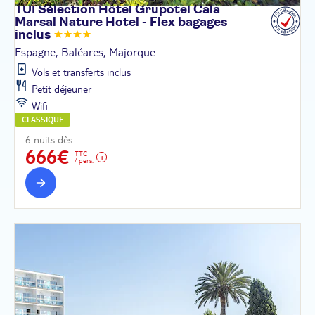
TUI Sélection Hôtel Grupotel Cala
Marsal Nature Hotel - Flex bagages
inclus
Espagne, Baléares, Majorque
Vols et transferts inclus
Petit déjeuner
Wifi
CLASSIQUE
6 nuits dès
666€
TTC
/ pers.