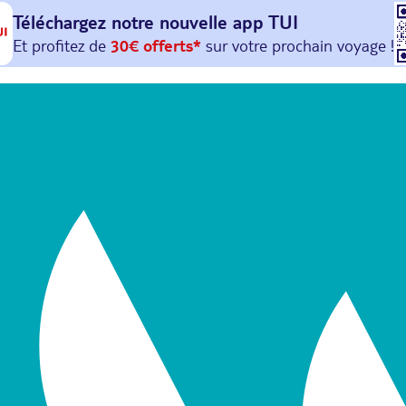
Téléchargez notre nouvelle
app TUI
Et profitez de
30€ offerts*
sur votre
prochain
voyage !
avec le code :
HAPPYAPP