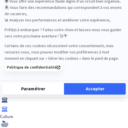
Bien-être
Circuits privés
City Trips
Croisières
Culture