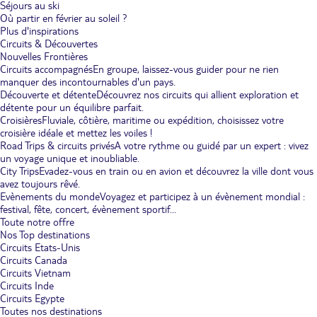
Séjours au ski
Où partir en février au soleil ?
Plus d'inspirations
Circuits & Découvertes
Nouvelles Frontières
Circuits accompagnés
En groupe, laissez-vous guider pour ne rien
manquer des incontournables d'un pays.
Découverte et détente
Découvrez nos circuits qui allient exploration et
détente pour un équilibre parfait.
Croisières
Fluviale, côtière, maritime ou expédition, choisissez votre
croisière idéale et mettez les voiles !
Road Trips & circuits privés
A votre rythme ou guidé par un expert : vivez
un voyage unique et inoubliable.
City Trips
Evadez-vous en train ou en avion et découvrez la ville dont vous
avez toujours rêvé.
Evènements du monde
Voyagez et participez à un évènement mondial :
festival, fête, concert, évènement sportif...
Toute notre offre
Nos Top destinations
Circuits Etats-Unis
Circuits Canada
Circuits Vietnam
Circuits Inde
Circuits Egypte
Toutes nos destinations