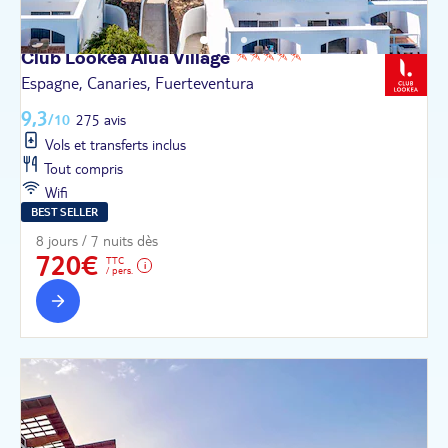
Club Lookéa Alua
Village
Espagne, Canaries, Fuerteventura
9,3
/10
275 avis
Vols et transferts inclus
Tout compris
Wifi
BEST SELLER
8 jours / 7 nuits dès
720€
TTC
/ pers.