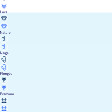
Luxe
Nature
Neige
Plongée
Premium