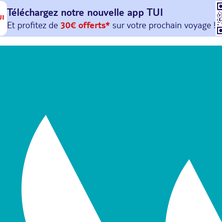
Téléchargez notre nouvelle
app TUI
Et profitez de
30€ offerts*
sur votre
prochain
voyage !
avec le code :
HAPPYAPP