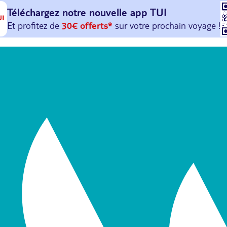
Téléchargez notre nouvelle
app TUI
Et profitez de
30€ offerts*
sur votre
prochain
voyage !
avec le code :
HAPPYAPP