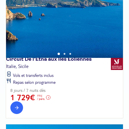
Circuit De l'Etna aux îles
Éoliennes
Italie, Sicile
Vols et transferts inclus
Repas selon programme
8 jours / 7 nuits dès
1 729€
TTC
/ pers.