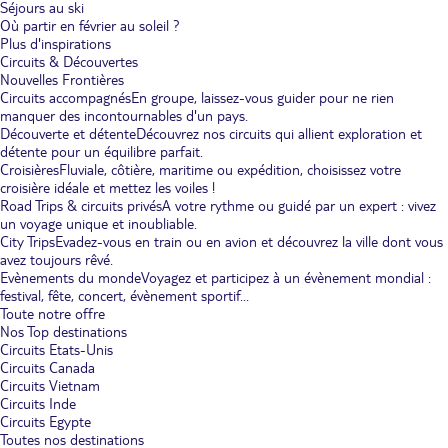
Séjours au ski
Où partir en février au soleil ?
Plus d'inspirations
Circuits & Découvertes
Nouvelles Frontières
Circuits accompagnés
En groupe, laissez-vous guider pour ne rien
manquer des incontournables d'un pays.
Découverte et détente
Découvrez nos circuits qui allient exploration et
détente pour un équilibre parfait.
Croisières
Fluviale, côtière, maritime ou expédition, choisissez votre
croisière idéale et mettez les voiles !
Road Trips & circuits privés
A votre rythme ou guidé par un expert : vivez
un voyage unique et inoubliable.
City Trips
Evadez-vous en train ou en avion et découvrez la ville dont vous
avez toujours rêvé.
Evènements du monde
Voyagez et participez à un évènement mondial :
festival, fête, concert, évènement sportif...
Toute notre offre
Nos Top destinations
Circuits Etats-Unis
Circuits Canada
Circuits Vietnam
Circuits Inde
Circuits Egypte
Toutes nos destinations