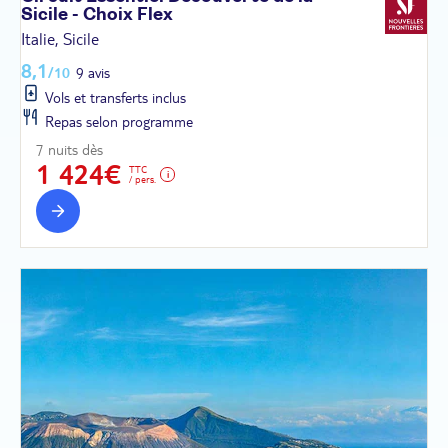
Sicile - Choix
Flex
Italie, Sicile
8,1
/10
9 avis
Vols et transferts inclus
Repas selon programme
7 nuits dès
1 424€
TTC
/ pers.