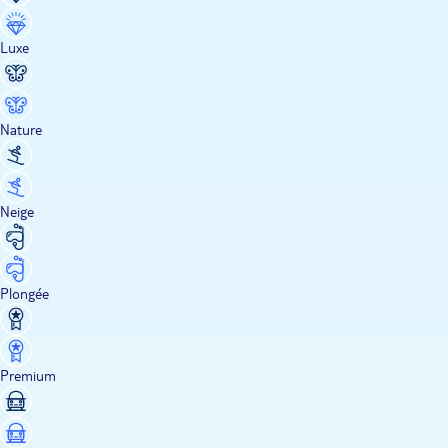
Luxe
Nature
Neige
Plongée
Premium