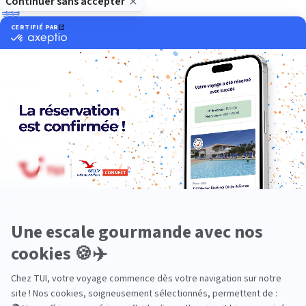
Dans les îles
Découverte
En couple
En famille
En solo