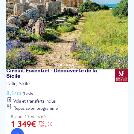
Circuit Essentiel - Découverte de la
Sicile
Italie, Sicile
8,1
/10
9 avis
Vols et transferts inclus
Repas selon programme
8 jours / 7 nuits dès
1 349€
TTC
/ pers.