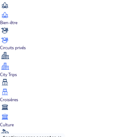
Bien-être
Circuits privés
City Trips
Croisières
Culture