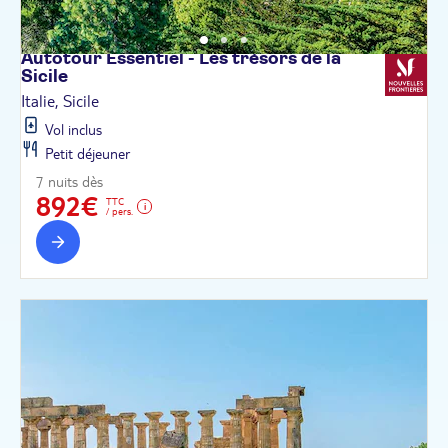
Autotour Essentiel - Les trésors de la
Sicile
Italie, Sicile
Vol inclus
Petit déjeuner
7 nuits dès
892€
TTC
/ pers.