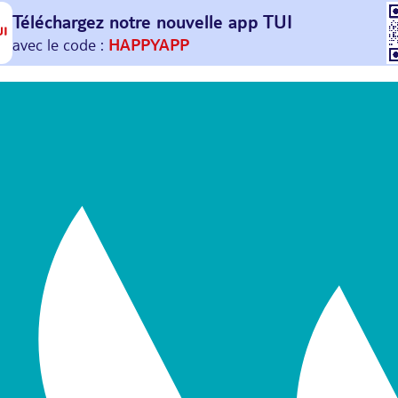
Téléchargez notre nouvelle
app TUI
Et profitez de
30€ offerts*
sur votre
prochain
voyage !
avec le code :
HAPPYAPP