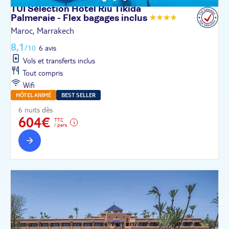
TUI Sélection Hôtel Riu Tikida
Palmeraie - Flex bagages
inclus
Maroc, Marrakech
8,1
/10
6 avis
Vols et transferts inclus
Tout compris
Wifi
HÔTEL ANIMÉ
BEST SELLER
6 nuits dès
604€
TTC
/ pers.