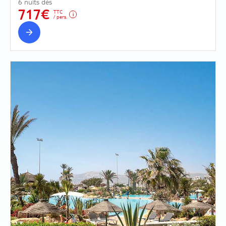
6 nuits dès
717€
TTC
/ pers.