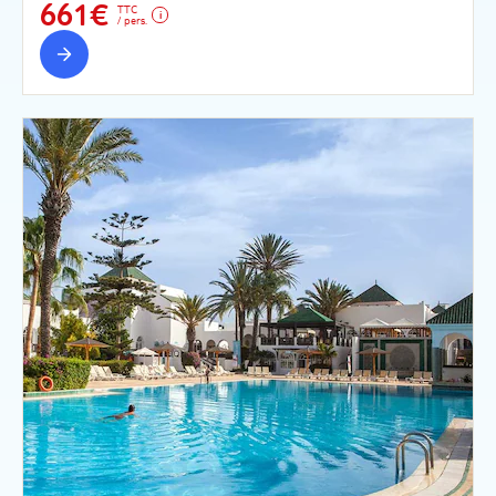
661€
TTC
/ pers.