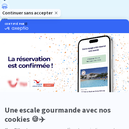
Luxe
Nature
Neige
Plongée
Premium