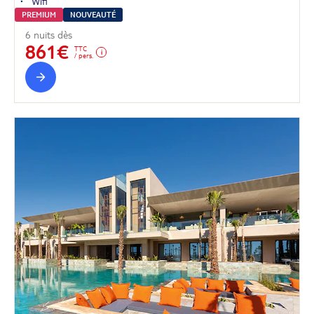
Wifi
PREMIUM
NOUVEAUTÉ
6 nuits dès
861€
TTC
/ pers.