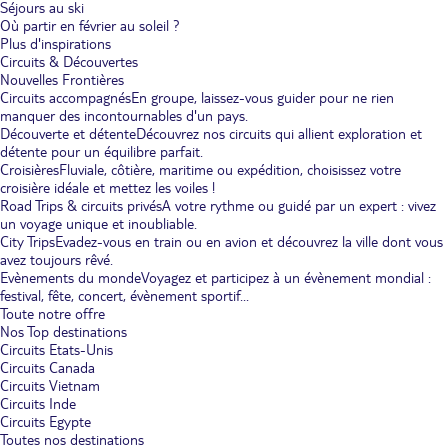
Séjours au ski
Où partir en février au soleil ?
Plus d'inspirations
Circuits & Découvertes
Nouvelles Frontières
Circuits accompagnés
En groupe, laissez-vous guider pour ne rien
manquer des incontournables d'un pays.
Découverte et détente
Découvrez nos circuits qui allient exploration et
détente pour un équilibre parfait.
Croisières
Fluviale, côtière, maritime ou expédition, choisissez votre
croisière idéale et mettez les voiles !
Road Trips & circuits privés
A votre rythme ou guidé par un expert : vivez
un voyage unique et inoubliable.
City Trips
Evadez-vous en train ou en avion et découvrez la ville dont vous
avez toujours rêvé.
Evènements du monde
Voyagez et participez à un évènement mondial :
festival, fête, concert, évènement sportif...
Toute notre offre
Nos Top destinations
Circuits Etats-Unis
Circuits Canada
Circuits Vietnam
Circuits Inde
Circuits Egypte
Toutes nos destinations