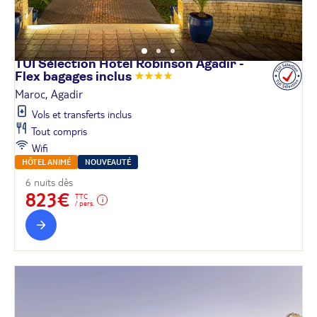
TUI Sélection Hôtel Robinson Agadir -
Flex bagages
inclus
Maroc, Agadir
Vols et transferts inclus
Tout compris
Wifi
HÔTEL ANIMÉ
NOUVEAUTÉ
6 nuits dès
823€
TTC
/ pers.