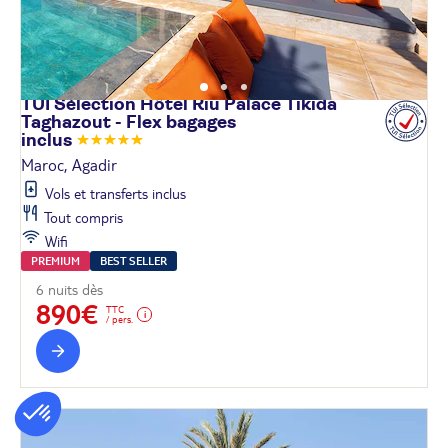
TUI Sélection Hôtel Riu Palace Tikida
Taghazout - Flex bagages
inclus
Maroc, Agadir
Vols et transferts inclus
Tout compris
Wifi
PREMIUM
BEST SELLER
6 nuits dès
890€
TTC
/ pers.