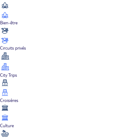
Bien-être
Circuits privés
City Trips
Croisières
Culture