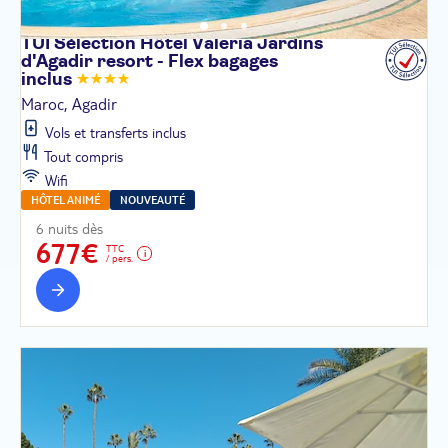
TUI Sélection Hôtel Valeria Jardins
d'Agadir resort - Flex bagages
inclus
Maroc, Agadir
Vols et transferts inclus
Tout compris
Wifi
HÔTEL ANIMÉ
NOUVEAUTÉ
6 nuits dès
677€
TTC
/ pers.