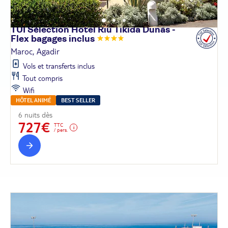
TUI Sélection Hôtel Riu Tikida Dunas -
Flex bagages
inclus
Maroc, Agadir
Vols et transferts inclus
Tout compris
Wifi
HÔTEL ANIMÉ
BEST SELLER
6 nuits dès
727€
TTC
/ pers.