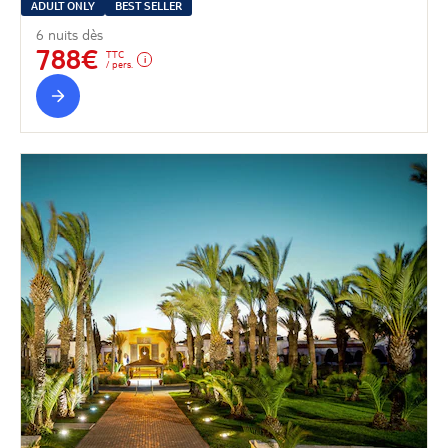
ADULT ONLY
BEST SELLER
6 nuits dès
788€
TTC
/ pers.